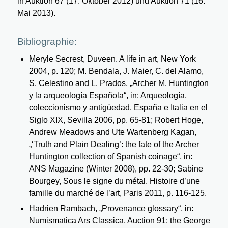
in Auktion 67 (17. Oktober 2012) und Auktion 71 (16.
Mai 2013).
Bibliographie:
Meryle Secrest, Duveen. A life in art, New York
2004, p. 120; M. Bendala, J. Maier, C. del Alamo,
S. Celestino and L. Prados, „Archer M. Huntington
y la arqueología Española“, in: Arqueología,
coleccionismo y antigüedad. España e Italia en el
Siglo XIX, Sevilla 2006, pp. 65-81; Robert Hoge,
Andrew Meadows and Ute Wartenberg Kagan,
„‘Truth and Plain Dealing’: the fate of the Archer
Huntington collection of Spanish coinage“, in:
ANS Magazine (Winter 2008), pp. 22-30; Sabine
Bourgey, Sous le signe du métal. Histoire d’une
famille du marché de l’art, Paris 2011, p. 116-125.
Hadrien Rambach, „Provenance glossary“, in:
Numismatica Ars Classica, Auction 91: the George