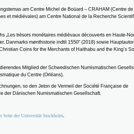
chungstemas am Centre Michel de Boüard – CRAHAM (Centre de
nes et médiévales) am Centre National de la Recherche Scienti
uchs „Les trésors monétaires médiévaux découverts en Haute-N
ler. Danmarks mønthistorie indtil 1550“ (2018) sowie Hauptauto
ristian Coins for the Merchants of Haithabu and the King’s So
ondierendes Mitglied der Schwedischen Numismatischen Gesells
ismatique du Centre (Orléans).
ichnungen, so den Jeton de Vermeil der Société Française de
e der Dänischen Numismatischen Gesellschaft.
der Seite der Universität Stockholm
.