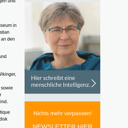
ngen und
useum in
stian
r an den
 und
ikinger,
n sowie
r
ind.
tique
Nichts mehr verpassen!
disk
NEWSLETTER HIER