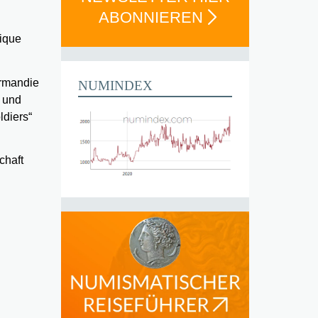
ABONNIEREN
fique
ormandie
NUMINDEX
r und
ldiers“
chaft