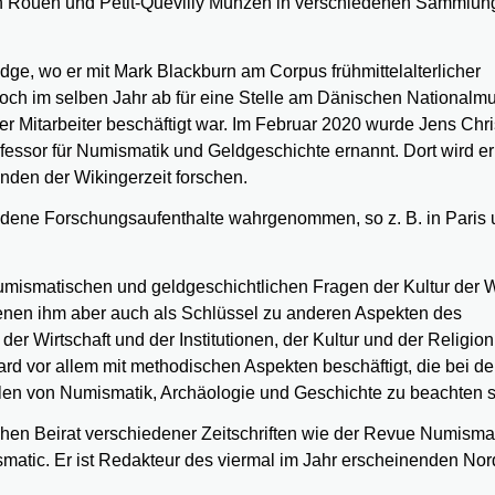
er in Rouen und Petit-Quevilly Münzen in verschiedenen Sammlu
e, wo er mit Mark Blackburn am Corpus frühmittelalterlicher
noch im selben Jahr ab für eine Stelle am Dänischen Nationalm
r Mitarbeiter beschäftigt war. Im Februar 2020 wurde Jens Chri
essor für Numismatik und Geldgeschichte ernannt. Dort wird e
den der Wikingerzeit forschen.
dene Forschungsaufenthalte wahrgenommen, so z. B. in Paris
umismatischen und geldgeschichtlichen Fragen der Kultur der W
enen ihm aber auch als Schlüssel zu anderen Aspekten des
r Wirtschaft und der Institutionen, der Kultur und der Religio
ard vor allem mit methodischen Aspekten beschäftigt, die bei de
len von Numismatik, Archäologie und Geschichte zu beachten s
ichen Beirat verschiedener Zeitschriften wie der Revue Numisma
matic. Er ist Redakteur des viermal im Jahr erscheinenden Nor