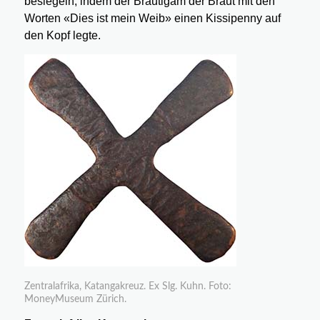
besiegeln, indem der Bräutigam der Braut mit den
Worten «Dies ist mein Weib» einen Kissipenny auf
den Kopf legte.
Zentralafrika, Katangakreuz. Ex Slg. Kuhn. Foto:
MoneyMuseum Zürich.