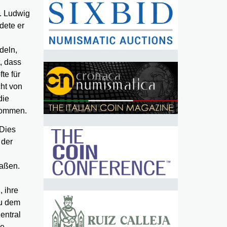
. Ludwig
ldete er
deln,
, dass
te für
cht von
die
 kommen.
 Dies
 der
maßen.
, ihre
zu dem
entral
ne