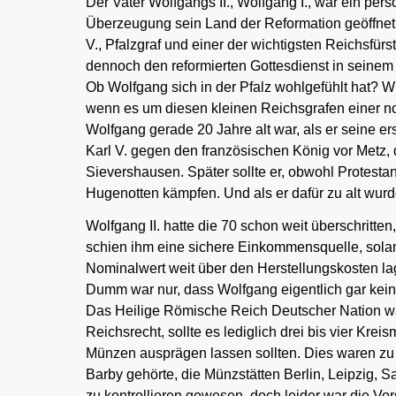
Der Vater Wolfgangs II., Wolfgang I., war ein pe
Überzeugung sein Land der Reformation geöffnet.
V., Pfalzgraf und einer der wichtigsten Reichsfürst
dennoch den reformierten Gottesdienst in seinem 
Ob Wolfgang sich in der Pfalz wohlgefühlt hat? Wi
wenn es um diesen kleinen Reichsgrafen einer noc
Wolfgang gerade 20 Jahre alt war, als er seine e
Karl V. gegen den französischen König vor Metz,
Sievershausen. Später sollte er, obwohl Protesta
Hugenotten kämpfen. Und als er dafür zu alt wur
Wolfgang II. hatte die 70 schon weit überschritten
schien ihm eine sichere Einkommensquelle, solan
Nominalwert weit über den Herstellungskosten la
Dumm war nur, dass Wolfgang eigentlich gar kei
Das Heilige Römische Reich Deutscher Nation war 
Reichsrecht, sollte es lediglich drei bis vier Kre
Münzen ausprägen lassen sollten. Dies waren zu
Barby gehörte, die Münzstätten Berlin, Leipzig, S
zu kontrollieren gewesen, doch leider war die Vors