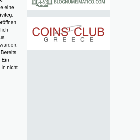
de eine
vileg.
eröffnen
lich
us
 wurden,
 Bereits
. Ein
in nicht