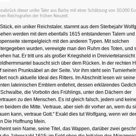
abrück dieser unike Taler aus Barby mit einer Schätzung von 50.000 Eu
chen Reichsgrafen der frühen Neuzeit.
Stück, ein uniker Reichstaler, stammt aus dem Sterbejahr Wolfga
hen werden mit dem ebenfalls 1615 entstandenen Talern und
appenseite stempelgleich mit den anderen Typen. Mit solchen
eitergegeben wurden, verewigte man den Ruhm des Toten, und 
ehen hat. Er tritt uns als großer Kriegsheld in Dreiviertelansicht
Feldherrnmantel bauscht sich über dem Rücken. In der rechten H
uf seinen Prunksäbel an der Seite. Vor ihm steht sein Turnierhel
rt noch aktuelle Ideal des Ritters. Im Abschnitt lesen wir seine
nten lateinischen Emblem entlehnt, dessen erklärendes Gedich
 Schwalbe, die Vorbotin des Frühlings, unter den Dächern der
ertrauen zu den Menschen. Es ist gleich falsch, jedem und kei
n beidem die Mitte. Vertraue, aber sieh dir vorher an, wem du s
uen kann, vertraue Gott.“ Exakt dies tut Wolfgang, wenn wir de
ein Die Hoffnung Mein.
cheint sein Name, seine Titel, das Wappen, darüber zwei gesc
r die Jahreszahl 1615; im Feld oben die Initialen des Münzmeis