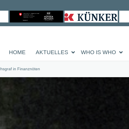
HOME
AKTUELLES
WHO IS WHO
chsgraf in Finanznöten