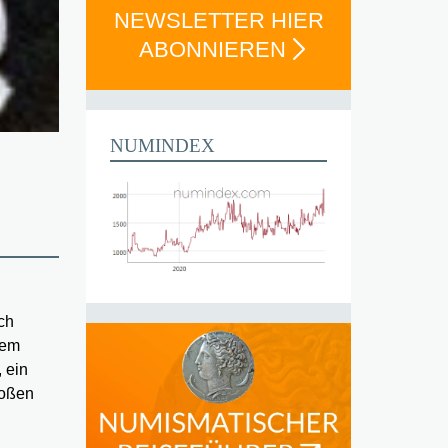
NEWSLETTER HIER
ABONNIEREN
NUMINDEX
ch
nem
 ein
roßen