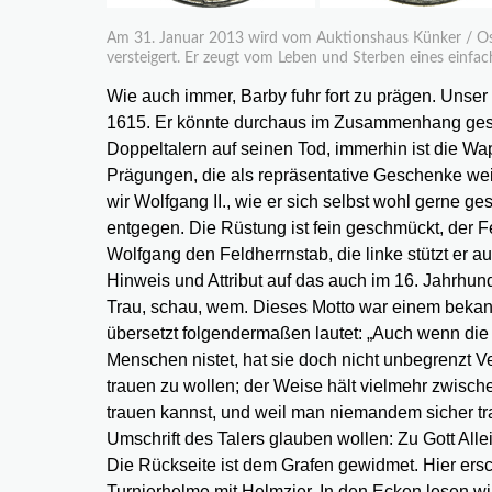
Am 31. Januar 2013 wird vom Auktionshaus Künker / Osn
versteigert. Er zeugt vom Leben und Sterben eines einfa
Wie auch immer, Barby fuhr fort zu prägen. Unser 
1615. Er könnte durchaus im Zusammenhang gese
Doppeltalern auf seinen Tod, immerhin ist die W
Prägungen, die als repräsentative Geschenke w
wir Wolfgang II., wie er sich selbst wohl gerne ges
entgegen. Die Rüstung ist fein geschmückt, der 
Wolfgang den Feldherrnstab, die linke stützt er a
Hinweis und Attribut auf das auch im 16. Jahrhunde
Trau, schau, wem. Dieses Motto war einem bekan
übersetzt folgendermaßen lautet: „Auch wenn die
Menschen nistet, hat sie doch nicht unbegrenzt V
trauen zu wollen; der Weise hält vielmehr zwische
trauen kannst, und weil man niemandem sicher tra
Umschrift des Talers glauben wollen: Zu Gott All
Die Rückseite ist dem Grafen gewidmet. Hier ers
Turnierhelme mit Helmzier. In den Ecken lesen wi