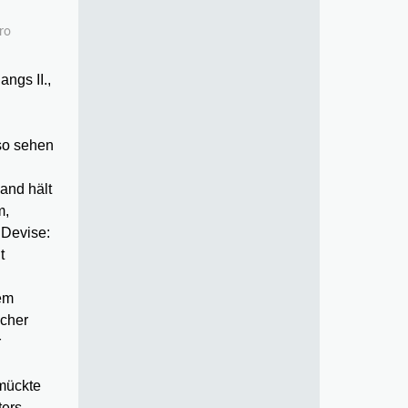
ro
ngs II.,
so sehen
and hält
m,
 Devise:
t
nem
icher
r
hmückte
ters