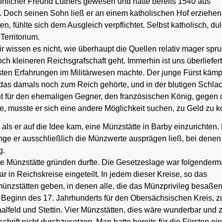
rsönlicher Freund Luthers gewesen und hatte bereits 1540 aus
 Doch seinen Sohn ließ er an einem katholischen Hof erziehen
en, fühlte sich dem Ausgleich verpflichtet. Selbst katholisch, du
Territorium.
r wissen es nicht, wie überhaupt die Quellen relativ mager spru
h kleineren Reichsgrafschaft geht. Immerhin ist uns überliefert
rsten Erfahrungen im Militärwesen machte. Der junge Fürst kämpf
 das damals noch zum Reich gehörte, und in der blutigen Schla
nt für den ehemaligen Gegner, den französischen König, gegen 
de, musste er sich eine andere Möglichkeit suchen, zu Geld zu
, als er auf die Idee kam, eine Münzstätte in Barby einzurichten.
ge er ausschließlich die Münzwerte ausprägen ließ, bei denen
g.
ne Münzstätte gründen durfte. Die Gesetzeslage war folgender
in Reichskreise eingeteilt. In jedem dieser Kreise, so das
ismünzstätten geben, in denen alle, die das Münzprivileg besaßen
 Beginn des 17. Jahrhunderts für den Obersächsischen Kreis, 
aalfeld und Stettin. Vier Münzstätten, dies wäre wunderbar und z
chrift nicht durchzusetzen. Man hatte bereits für die Fürsten ei