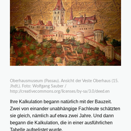
Oberhausmuseum (Passau). Ansicht der Veste Oberhaus (15.
Jhdt.). Foto: Wolfgang Sauber /
http://creativecommons.org/licenses/by-sa/3.0/deed.en
Ihre Kalkulation begann natürlich mit der Bauzeit.
Zwei von einander unabhängige Fachleute schätzten
sie gleich, nämlich auf etwa zwei Jahre. Und dann
begann die Kalkulation, die in einer ausführlichen
Tabelle aufgelistet wurde.