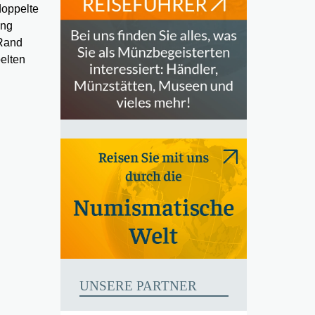
doppelte
ung
 Rand
pelten
UNSERE PARTNER