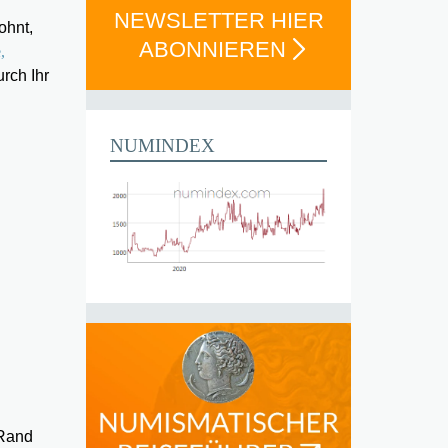
NEWSLETTER HIER
ohnt,
ABONNIEREN
,
urch Ihr
NUMINDEX
 Rand