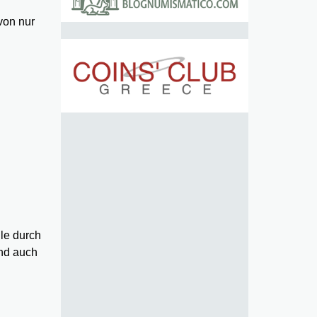
von nur
le durch
ind auch