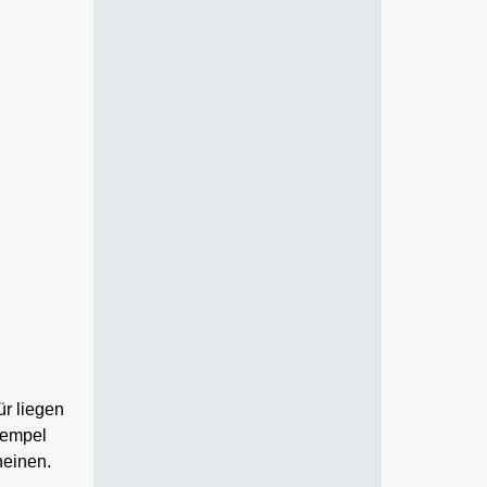
r liegen
tempel
heinen.