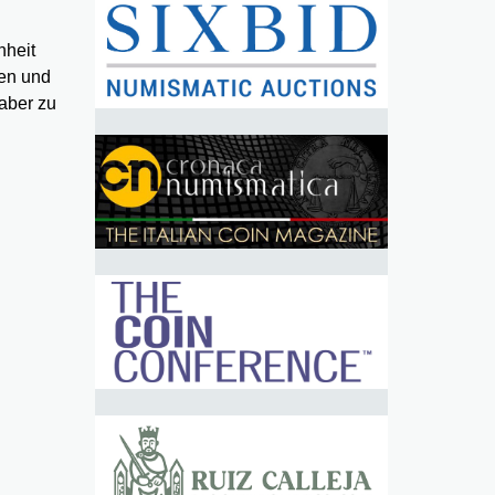
nheit
en und
aber zu