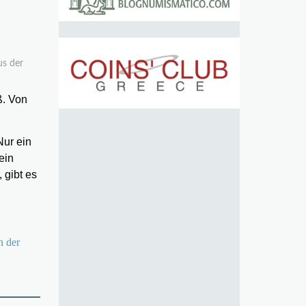
us der
ß. Von
Nur ein
ein
 gibt es
n der