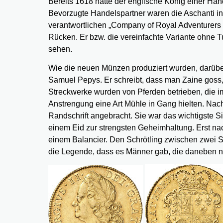
Bereits 1618 hatte der englische König einer Ha
Bevorzugte Handelspartner waren die Aschanti in
verantwortlichen „Company of Royal Adventurers o
Rücken. Er bzw. die vereinfachte Variante ohne T
sehen.
Wie die neuen Münzen produziert wurden, darüber
Samuel Pepys. Er schreibt, dass man Zaine goss, 
Streckwerke wurden von Pferden betrieben, die i
Anstrengung eine Art Mühle in Gang hielten. Nac
Randschrift angebracht. Sie war das wichtigste Sic
einem Eid zur strengsten Geheimhaltung. Erst nac
einem Balancier. Den Schrötling zwischen zwei S
die Legende, dass es Männer gab, die daneben n