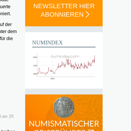
NEWSLETTER HIER
uerte
ABONNIEREN
niert.
uf der
nter dem
für die
NUMINDEX
8 am 29.