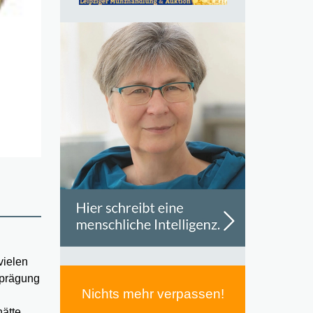
vielen
rprägung
Nichts mehr verpassen!
hätte