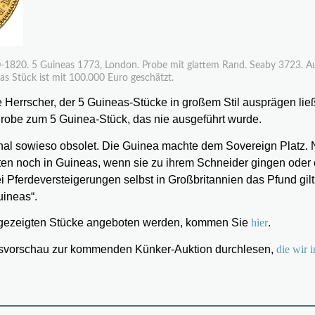
60-1820. 5 Guineas 1773, London. Probe mit glattem Rand. Seaby 3723. A
 Stück ist mit 100.000 Euro geschätzt.
he Herrscher, der 5 Guineas-Stücke in großem Stil ausprägen lie
e Probe zum 5 Guinea-Stück, das nie ausgeführt wurde.
al sowieso obsolet. Die Guinea machte dem Sovereign Platz. 
ten noch in Guineas, wenn sie zu ihrem Schneider gingen oder 
i Pferdeversteigerungen selbst in Großbritannien das Pfund gilt,
ineas“.
er gezeigten Stücke angeboten werden, kommen Sie
hier
.
ionsvorschau zur kommenden Künker-Auktion durchlesen,
die wir i