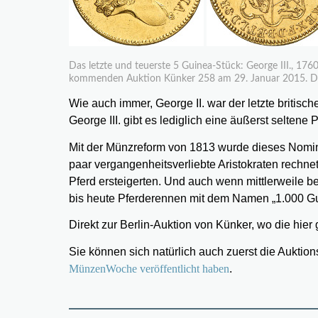
Das letzte und teuerste 5 Guinea-Stück: George III., 17
kommenden Auktion Künker 258 am 29. Januar 2015. Das
Wie auch immer, George II. war der letzte britisc
George III. gibt es lediglich eine äußerst selten
Mit der Münzreform von 1813 wurde dieses Nomin
paar vergangenheitsverliebte Aristokraten rechne
Pferd ersteigerten. Und auch wenn mittlerweile be
bis heute Pferderennen mit dem Namen „1.000 Gu
Direkt zur Berlin-Auktion von Künker, wo die hi
Sie können sich natürlich auch zuerst die Aukt
MünzenWoche veröffentlicht haben
.