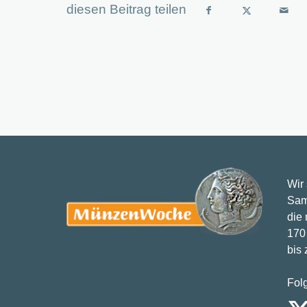
Wir
Sam
die
170 
bis
Fol