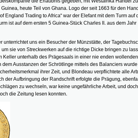
ndelskompanie die Erlaubnis gegeben, mit Westafrika Handel zu 
 Guinea, heute Teil von Ghana. Logo der seit 1663 für den Han
f England Trading to Africa“ war der Elefant mit dem Turm auf
urm ist auf dem ersten 5 Guinea-Stück Charles II. aus dem Jahr
 unterrichtet uns ein Besucher der Münzstätte, der Tagebuchsc
um sie von Streckwerken auf die richtige Dicke bringen zu las
m Keller unterhalb des Prägesaals in einer nie enden wollenden
h dem Ausstanzen der Schrötlinge mittels des Balanciers wurde
herheitsmerkmal ihrer Zeit, und Blondeau verpflichtete alle Arb
h der Aufbringung der Randschrift erfolgte die Prägung, ebenfal
chlägen zu wechseln, war keine ungefährliche Arbeit, und doch
och die Zeitung lesen konnten.