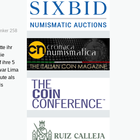
ünker 258
te ihr
ie
 ihre 5
war Lima
ute als
ls