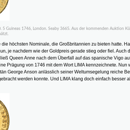
60. 5 Guineas 1746, London. Seaby 3665. Aus der kommenden Auktion K
ätzt.
die höchsten Nominale, die Großbritannien zu bieten hatte. Hat
nun, je nachdem wie der Goldpreis gerade stieg oder fiel. Auch d
lz ließ Queen Anne nach dem Überfall auf das spanische Vigo auf
eine Prägung von 1746 mit dem Wort LIMA kennzeichnete. Nun 
pitän George Anson anlässlich seiner Weltumsegelung reiche Be
e gebracht werden konnte. Und LIMA klang doch einfach besser a