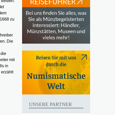
treiben.
del
 dem
 1668 zu
hreiber
sen. Die
 die
eiter mit
ls in
 erzählt
UNSERE PARTNER