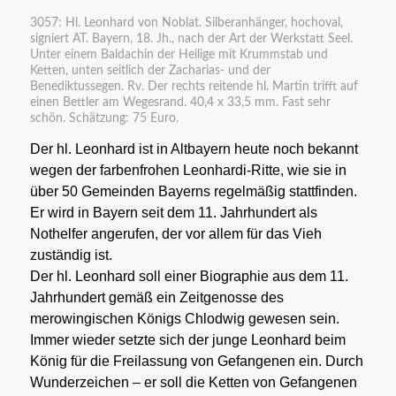
3057: Hl. Leonhard von Noblat. Silberanhänger, hochoval,
signiert AT. Bayern, 18. Jh., nach der Art der Werkstatt Seel.
Unter einem Baldachin der Heilige mit Krummstab und
Ketten, unten seitlich der Zacharias- und der
Benediktussegen. Rv. Der rechts reitende hl. Martin trifft auf
einen Bettler am Wegesrand. 40,4 x 33,5 mm. Fast sehr
schön. Schätzung: 75 Euro.
Der hl. Leonhard ist in Altbayern heute noch bekannt
wegen der farbenfrohen Leonhardi-Ritte, wie sie in
über 50 Gemeinden Bayerns regelmäßig stattfinden.
Er wird in Bayern seit dem 11. Jahrhundert als
Nothelfer angerufen, der vor allem für das Vieh
zuständig ist.
Der hl. Leonhard soll einer Biographie aus dem 11.
Jahrhundert gemäß ein Zeitgenosse des
merowingischen Königs Chlodwig gewesen sein.
Immer wieder setzte sich der junge Leonhard beim
König für die Freilassung von Gefangenen ein. Durch
Wunderzeichen – er soll die Ketten von Gefangenen