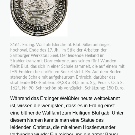
3161: Erding. Wallfahrtskirche hl. Blut. Silberanhänger,
hochoval, Ende des 17. Jh., im Stile der Arbeiten der
Salzburger Werkstatt Seel. Der leidende Heiland im
Strahlenkranz mit Dornenkrone, aus seinen fünf Wunden
fließt Blut, das sich in einer Schale sammelt, die auf einem mit
IHS-Emblem beschrifteten Sockel steht. Rv. Auf dem Boden
stehende Schale mit aufgehäuftem Erdreich, darüber das
strahlende IHS-Emblem. 39,38 x 34,5 mm. Slg. Peus -. Och S.
162f., Nr. 90. Sehr schön bis vorzüglich. Schätzung: 150 Euro.
Während das Erdinger Weißbier heute weltbekannt
ist, wissen die wenigsten, dass es in Erding einst
eine blühende Wallfahrt zum Heiligen Blut gab. Unter
diesem Namen kannte man eine Statue des
leidenden Christus, die mit einem Hostienwunder
verbunden wurde: Ein reicher und ein armer Bauer