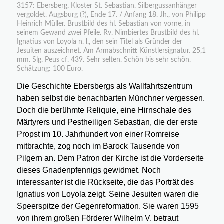
3157: Ebersberg, Kloster St. Sebastian. Silbergussanhänger
vergoldet. Augsburg (?), Ende 17. / Anfang 18. Jh., von Philipp
Heinrich Müller. Brustbild des hl. Sebastian von vorne, in
seinem Gewand zwei Pfeile. Rv. Nimbiertes Brustbild des hl.
Ignatius von Loyola n. l., den sein Titel als Gründer der
Jesuiten auszeichnet. Am Armabschnitt Künstlersignatur. 25,1
mm. Slg. Peus cf. 439. Sehr selten. Schön bis sehr schön.
Schätzung: 100 Euro.
Die Geschichte Ebersbergs als Wallfahrtszentrum
haben selbst die benachbarten Münchner vergessen.
Doch die berühmte Reliquie, eine Hirnschale des
Märtyrers und Pestheiligen Sebastian, die der erste
Propst im 10. Jahrhundert von einer Romreise
mitbrachte, zog noch im Barock Tausende von
Pilgern an. Dem Patron der Kirche ist die Vorderseite
dieses Gnadenpfennigs gewidmet. Noch
interessanter ist die Rückseite, die das Porträt des
Ignatius von Loyola zeigt. Seine Jesuiten waren die
Speerspitze der Gegenreformation. Sie waren 1595
von ihrem großen Förderer Wilhelm V. betraut