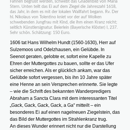
Fahnen begrüßt werden, schwebt das Gnadenbild von Maria
Stern. Unten teilt das Ei auf dem Ziegel die Jahreszahl 1618,
das Jahr, in dem es mit der lokalen Wallfahrt begann. Rv. Der
hl. Nikolaus von Tolentino kniet vor der auf Wolken
schwebenden Jungfrau mit Kind, die ihm einen Kranz reicht;
seitlich Künstlersignatur. Beierlein (Bayerische Klöster) I, 237.
Sehr schön. Schätzung: 150 Euro.
1606 tat Hans Wilhelm Hundt (1560-1630), Herr auf
Sulzemoos und Odelzhausen, ein Gelübde. In
Seenot geraten, gelobte er, sofort eine Kapelle zu
Ehren der Muttergottes zu bauen, sollte er das Ufer
sicher erreichen. Als er glücklich ankam, war das
Gelübde sofort vergessen, bis ihn 10 Jahre später
eine Henne an sein Versprechen erinnerte. Sie legte
– wie die Schrift des bekannten Wanderpredigers
Abraham a Sancta Clara mit dem interessanten Titel
„Gack, Gack, Gack, Gack, a Ga“ mitteilt – ein
besonderes Ei auf einen nagelneuen Ziegelstein, das
das Bild der Muttergottes im Strahlenkranz trug.
An dieses Wunder erinnert nicht nur die Darstellung