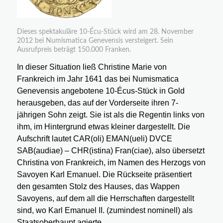
Dieses spektakuläre 10-Écu-Stück wird am 28. November
2012 bei Numismatica Genevensis versteigert. Sein
Ausrufpreis beträgt 150.000 Franken.
In dieser Situation ließ Christine Marie von
Frankreich im Jahr 1641 das bei Numismatica
Genevensis angebotene 10-Écus-Stück in Gold
herausgeben, das auf der Vorderseite ihren 7-
jährigen Sohn zeigt. Sie ist als die Regentin links von
ihm, im Hintergrund etwas kleiner dargestellt. Die
Aufschrift lautet CAR(oli) EMAN(ueli) DVCE
SAB(audiae) – CHR(istina) Fran(ciae), also übersetzt
Christina von Frankreich, im Namen des Herzogs von
Savoyen Karl Emanuel. Die Rückseite präsentiert
den gesamten Stolz des Hauses, das Wappen
Savoyens, auf dem all die Herrschaften dargestellt
sind, wo Karl Emanuel II. (zumindest nominell) als
Staatsoberhaupt agierte.