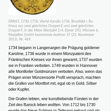
ERNST, 1730-1758. Viertel Karolin 1736. Brustbild r. Rv.
Kreuz aus zwei gekrönten Doppel-E und zwei gekrönten
Doppel-F, in der Mitte Wertzahl 1/4. Ebner 293. Münzen &
Medaillen GmbH kommende Auktion 37 (23. November
2012), Nr. 469.
1734 begann in Langenargen die Prägung goldener
Karoline, 1736 wurde in einem Münzpatent des
Fränkischen Kreises vor ihnen gewarnt, 1737 wurden
sie in Franken verboten. 1749 wurden in Hannover
alle Montforter Goldmünzen verboten. Also, wenn das
Prägen einer Münzensorte Profit versprach, machten
die Grafen von Montfort mit, egal ob in Gold, Silber
oder Kupfer.
Die Grafen lebten, wie kunstliebende Fürsten in der
Zeit des Barock leben wollten. Von 1712 bis 1730
wurde das Neue Schloss in Tettnang gebaut und als