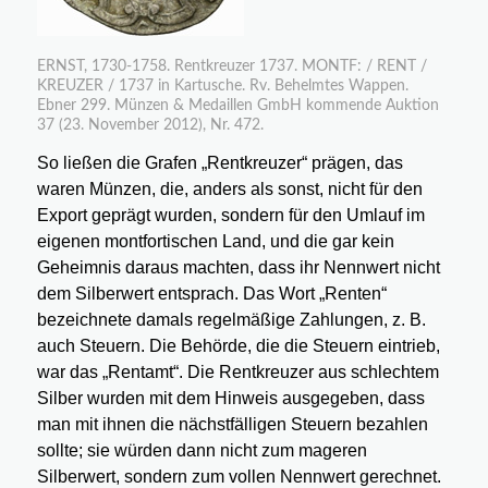
ERNST, 1730-1758. Rentkreuzer 1737. MONTF: / RENT /
KREUZER / 1737 in Kartusche. Rv. Behelmtes Wappen.
Ebner 299. Münzen & Medaillen GmbH kommende Auktion
37 (23. November 2012), Nr. 472.
So ließen die Grafen „Rentkreuzer“ prägen, das
waren Münzen, die, anders als sonst, nicht für den
Export geprägt wurden, sondern für den Umlauf im
eigenen montfortischen Land, und die gar kein
Geheimnis daraus machten, dass ihr Nennwert nicht
dem Silberwert entsprach. Das Wort „Renten“
bezeichnete damals regelmäßige Zahlungen, z. B.
auch Steuern. Die Behörde, die die Steuern eintrieb,
war das „Rentamt“. Die Rentkreuzer aus schlechtem
Silber wurden mit dem Hinweis ausgegeben, dass
man mit ihnen die nächstfälligen Steuern bezahlen
sollte; sie würden dann nicht zum mageren
Silberwert, sondern zum vollen Nennwert gerechnet.