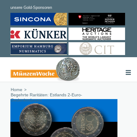
Home
/
Begehrte Raritäten: Estlands 2-Euro-
Gedenkmünzen