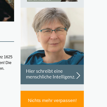
ärz 1625
en! Die
en.
Nichts mehr verpassen!