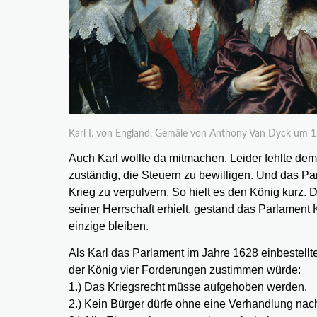
Karl I. von England, Gemäle von Anthony Van Dyck um 1
Auch Karl wollte da mitmachen. Leider fehlte de
zuständig, die Steuern zu bewilligen. Und das Pa
Krieg zu verpulvern. So hielt es den König kurz. 
seiner Herrschaft erhielt, gestand das Parlament K
einzige bleiben.
Als Karl das Parlament im Jahre 1628 einbestell
der König vier Forderungen zustimmen würde:
1.) Das Kriegsrecht müsse aufgehoben werden.
2.) Kein Bürger dürfe ohne eine Verhandlung nac