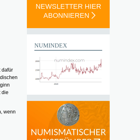
NEWSLETTER HIER
ABONNIEREN
NUMINDEX
 dafür
ndischen
eginn
 die
n, wenn