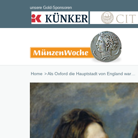
Home
/
Als Oxford die Hauptstadt von England war…