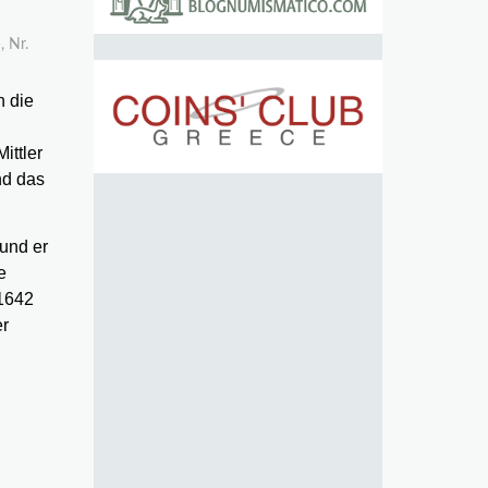
, Nr.
n die
ittler
nd das
 und er
e
 1642
er