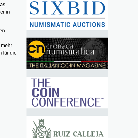
das
er in
ten
t mehr
 für die