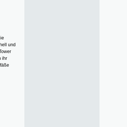
ie
hell und
 Tower
 ihr
efäße