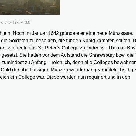
nz: CC-BY-SA 3.0.
ch ein. Noch im Januar 1642 gründete er eine neue Münzstätte.
ie Soldaten zu besolden, die für den König kämpfen sollten. D
ort, wo heute das St. Peter’s College zu finden ist. Thomas Bus
ngesetzt. Sie hatten vor dem Aufstand die Shrewsbury bzw. die
 – zumindest zu Anfang – reichlich, denn alle Colleges bewahrten
d Gold der überflüssigen Münzen wunderbar gearbeitete Tischg
 reich ein College war. Diese wurden nun requiriert und in den