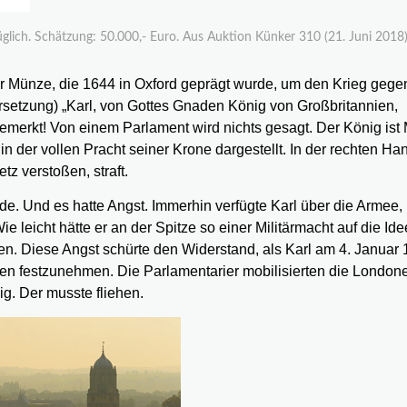
rzüglich. Schätzung: 50.000,- Euro. Aus Auktion Künker 310 (21. Juni 2018)
ner Münze, die 1644 in Oxford geprägt wurde, um den Krieg gege
bersetzung) „Karl, von Gottes Gnaden König von Großbritannien,
merkt! Von einem Parlament wird nichts gesagt. Der König ist M
in der vollen Pracht seiner Krone dargestellt. In der rechten Ha
tz verstoßen, straft.
de. Und es hatte Angst. Immerhin verfügte Karl über die Armee,
 leicht hätte er an der Spitze so einer Militärmacht auf die Ide
 Diese Angst schürte den Widerstand, als Karl am 4. Januar
oren festzunehmen. Die Parlamentarier mobilisierten die London
g. Der musste fliehen.