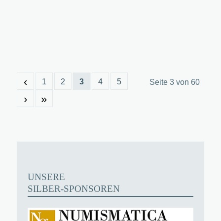
‹
1
2
3
4
5
Seite 3 von 60
›
»
UNSERE
SILBER-SPONSOREN