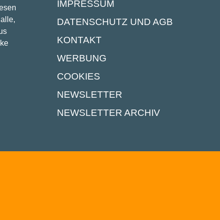
IMPRESSUM
lesen
alle,
DATENSCHUTZ UND AGB
us
KONTAKT
ike
WERBUNG
COOKIES
NEWSLETTER
NEWSLETTER ARCHIV