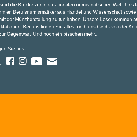
 sind die Brücke zur internationalen numismatischen Welt. Uns 
mler, Berufsnumismatiker aus Handel und Wissenschaft sowie 
 mit der Münzherstellung zu tun haben. Unsere Leser kommen a
Nationen. Bei uns finden Sie alles rund ums Geld - von der Ant
 zur Gegenwart. Und noch ein bisschen mehr...
gen Sie uns