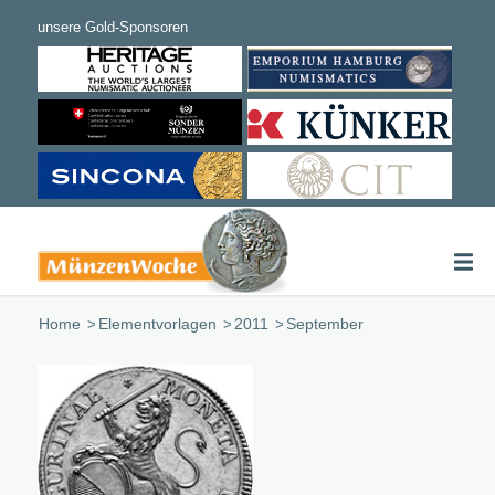
Home
/
Elementvorlagen
/
2011
/
September