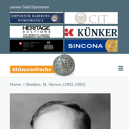
Home
/
Sheldon, M. Vernon (1901-1982)