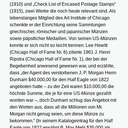
(1910) und „Check List of Encased Postage Stamps“
(1915), zwei Werke die noch heute relevant sind. Als
lebenslanges Mitglied des Art Institute of Chicago
schenkte er der Einrichtung seine Sammlungen
griechischer, römischer und japanischer Münzen
sowie päpstlicher Medaillen. Von seinen US-Münzen
konnte er sich nicht so leicht trennen: Lee Hewitt
(Chicago Hall of Fame Nr. 6) zitierte 1961 J. Henri
Ripstra (Chicago Hall of Fame Nr. 1), der bei der
Begebenheit anwesend gewesen war, und erzählte,
dass „der Agent des verstorbenen J. P. Morgan Herrn
Dunham $40.000,00 für den Half Eagle von 1822
angeboten hatte – zu der Zeit waren $10.000,00 die
höchste Summe, die je für eine US-Münze gezahlt
worden war –, doch Dunham schlug das Angebot mit
den Worten aus, dass all die Millionen von Mr.
Morgan nicht genug seien, um diese Münze zu
bekommen.“ (In seinem Katalogeintrag für den Half
Eagle von 1822 erwähnt B. Max Mehl $35.000 als