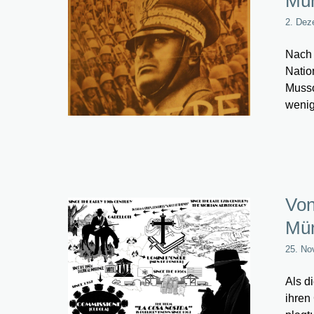
Mün
2. Dez
Nach 
Natio
Musso
wenig
Von
Mün
25. No
Als d
ihren