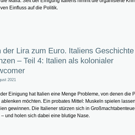
 die Mafia. Seit der Einigung Italiens nimmt die organisierte Krim
ven Einfluss auf die Politik.
 der Lira zum Euro. Italiens Geschichte
zen – Teil 4: Italien als kolonialer
wcomer
gust 2021
der Einigung hat Italien eine Menge Probleme, von denen die Po
 ablenken möchten. Ein probates Mittel: Muskeln spielen lasse
ien gewinnen. Die Italiener stürzen sich in Großmachtabenteuer
a – und holen sich dabei eine blutige Nase.