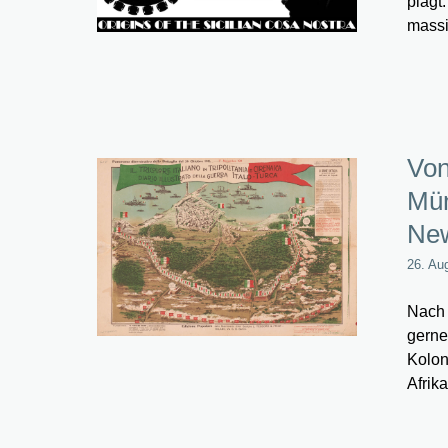
plagt:
massi
Von
Mün
Ne
26. Au
Nach 
gerne
Kolon
Afrik