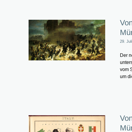
Von
Mün
29. Jul
Der n
unter
vom S
um di
Von
Mün