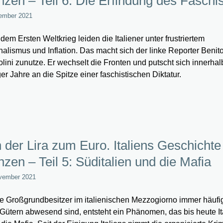
zen – Teil 6: Die Erfindung des Fasch
ember 2021
dem Ersten Weltkrieg leiden die Italiener unter frustriertem
nalismus und Inflation. Das macht sich der linke Reporter Benit
lini zunutze. Er wechselt die Fronten und putscht sich innerhal
er Jahre an die Spitze einer faschistischen Diktatur.
 der Lira zum Euro. Italiens Geschichte
zen – Teil 5: Süditalien und die Mafia
vember 2021
ie Großgrundbesitzer im italienischen Mezzogiorno immer häufi
 Gütern abwesend sind, entsteht ein Phänomen, das bis heute It