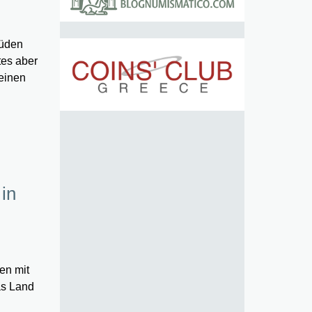
Süden
tes aber
feinen
 in
en mit
as Land