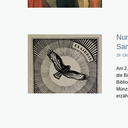
Num
Sam
29. Ok
Am 2.
die B
Bibli
Münzs
erzäh