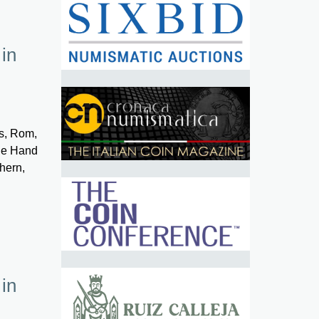
 in
s, Rom,
nde Hand
hern,
 in