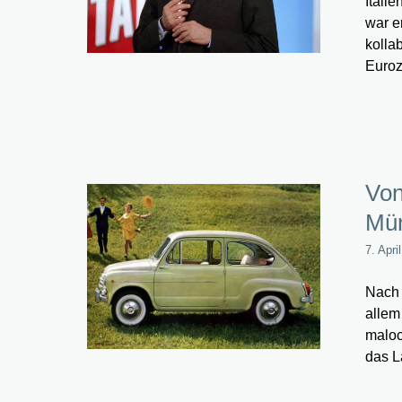
Itali
war e
kolla
Euroz
Von
Mün
7. Apri
Nach 
allem
maloc
das L