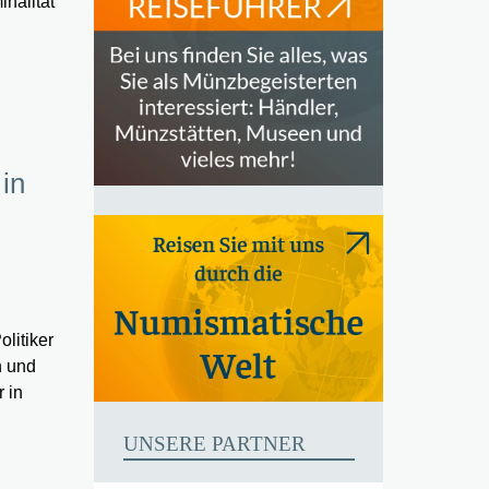
inalität
 in
litiker
n und
 in
UNSERE PARTNER