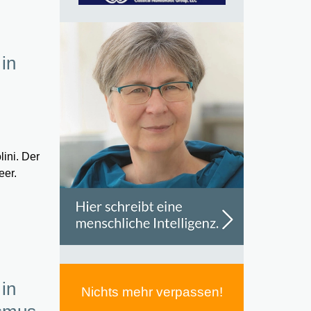
 in
lini. Der
eer.
 in
Nichts mehr verpassen!