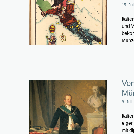
15. Jul
Itali
und V
bekom
Münz
Von
Mün
8. Juli
Itali
eigen
mit d