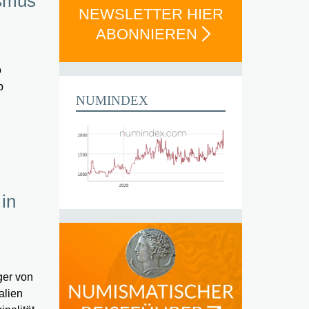
ismus
NEWSLETTER HIER
ABONNIEREN
o
b
NUMINDEX
 in
ger von
alien