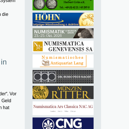
e System
n die
 in
er“. Vor
g Geld
n hat