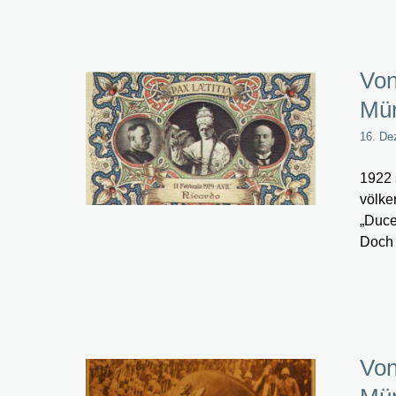
Von
Mün
16. De
1922 
völke
„Duce
Doch 
Von