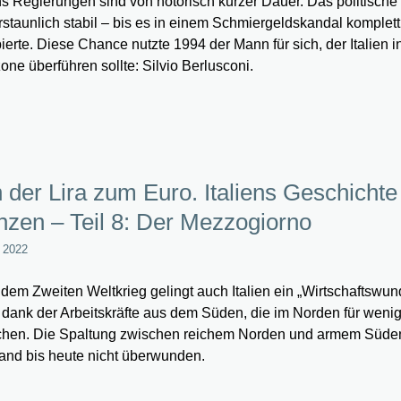
ens Regierungen sind von notorisch kurzer Dauer. Das politisch
rstaunlich stabil – bis es in einem Schmiergeldskandal komplett
bierte. Diese Chance nutzte 1994 der Mann für sich, der Italien i
one überführen sollte: Silvio Berlusconi.
 der Lira zum Euro. Italiens Geschichte
zen – Teil 8: Der Mezzogiorno
l 2022
dem Zweiten Weltkrieg gelingt auch Italien ein „Wirtschaftswund
 dank der Arbeitskräfte aus dem Süden, die im Norden für weni
hen. Die Spaltung zwischen reichem Norden und armem Süde
and bis heute nicht überwunden.