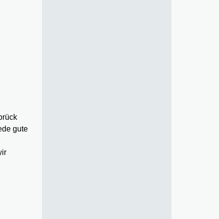
brück
ede gute
ir