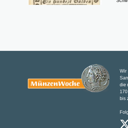
Schwä
Wir
Sam
die
170 
bis
Fol