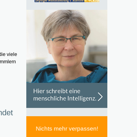
ie viele
ammlern
ndet
Nichts mehr verpassen!