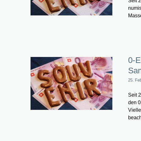
Seit 
numis
Masse
0-E
Sam
25. Fe
Seit 
den 0
Viell
beach