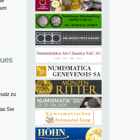
te
 um
eues
satz zu
Was Sie