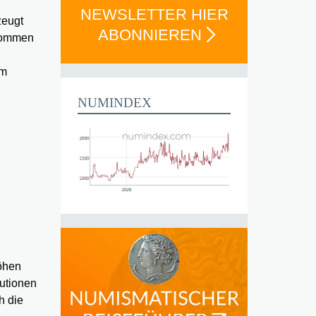
NEWSLETTER HIER
zeugt
ABONNIEREN
enommen
em
NUMINDEX
Höhen
lutionen
h die