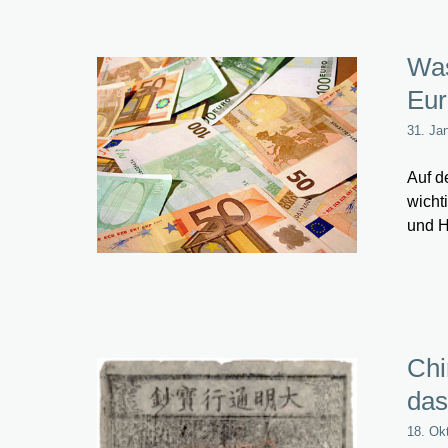
Was
Eur
31. Ja
Auf d
wicht
und H
Chi
das
18. Ok