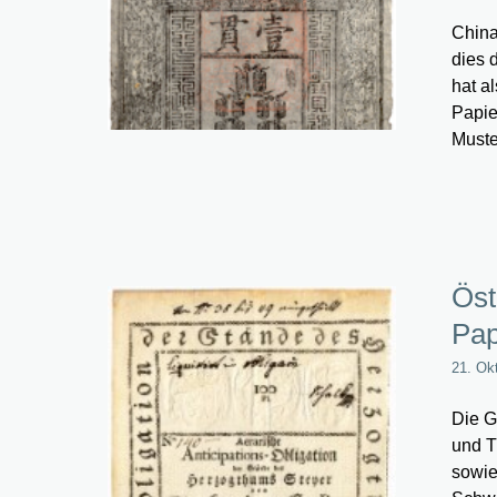
China
dies 
hat a
Papie
Muste
Öst
Pap
21. Ok
Die G
und T
sowie