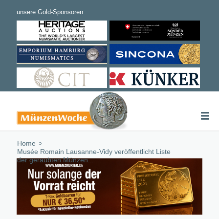
Home
/
Musée Romain Lausanne-Vidy veröffentlicht Liste
der geraubten Münzen...