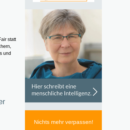
ir statt
chern,
is und
er
Nichts mehr verpassen!