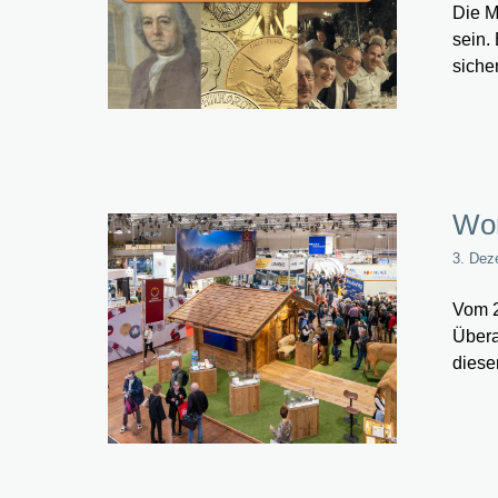
Die M
sein.
siche
Wor
3. Dez
Vom 2
Übera
diese