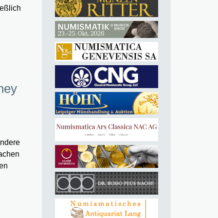
eßlich
ney
endere
fachen
len