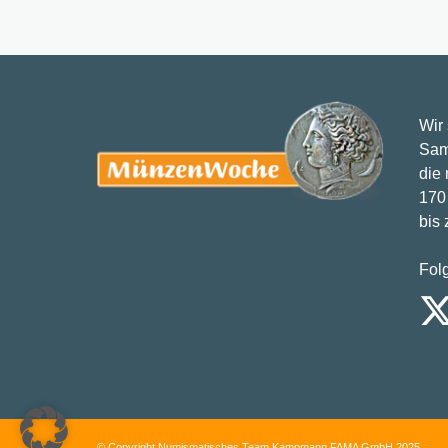
Wir
Sam
die
170 
bis
Fol
© Copyright Numismatisches Team Kampmann FAMA GmbH 2025