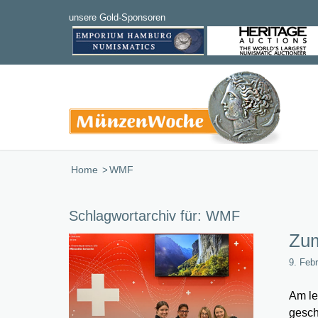
Home
/
WMF
Schlagwortarchiv für:
WMF
Zum
9. Feb
Am le
gesch