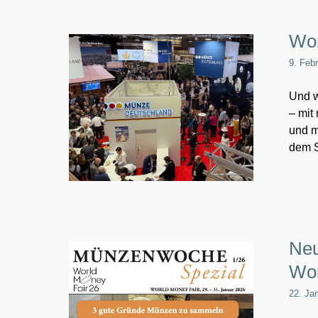
Wor
9. Feb
Und w
– mit
und m
dem S
Neu
Wor
22. Ja