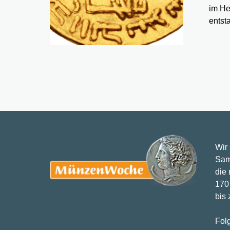
im He
entst
Wir
Sam
die
170 
bis
Fol