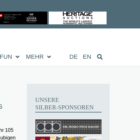
FUN
MEHR
DE
EN
UNSERE
s
SILBER-SPONSOREN
hr 105
äubigen