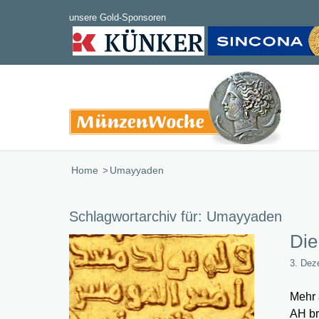
Home
/
Umayyaden
Schlagwortarchiv für:
Umayyaden
Die
3. Dez
Mehr 
AH br