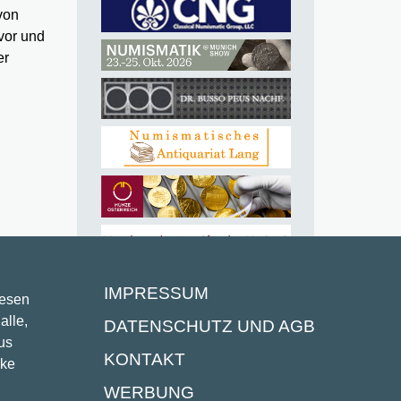
von
vor und
er
IMPRESSUM
lesen
alle,
DATENSCHUTZ UND AGB
us
KONTAKT
ike
WERBUNG