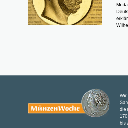
Medai
Deuts
erklä
Wilhe
Wir
Sam
die
170 
bis