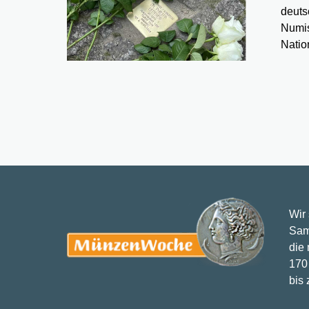
deuts
Numis
Natio
Wir
Sam
die
170 
bis