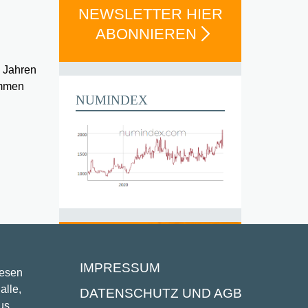
NEWSLETTER HIER
ABONNIEREN
0 Jahren
ommen
NUMINDEX
IMPRESSUM
lesen
alle,
DATENSCHUTZ UND AGB
us