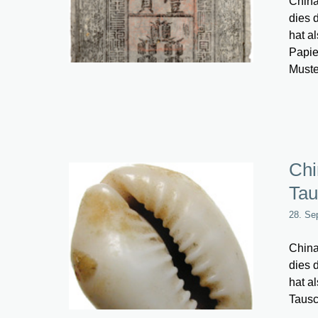
China
dies 
hat a
Papie
Muste
Chi
Tau
28. Se
China
dies 
hat a
Tausc