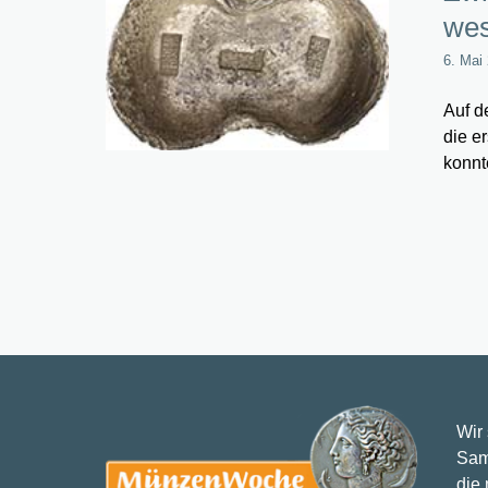
wes
6. Mai
Auf d
die e
konnt
Wir
Sam
die