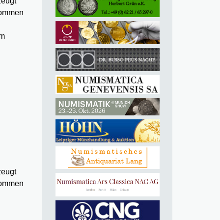
zeugt
enommen
em
zeugt
enommen