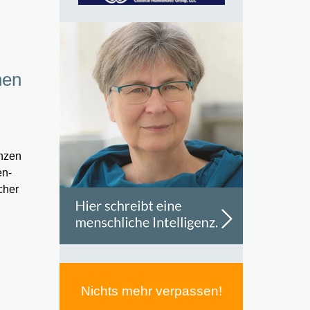
hen
nzen
en-
cher
Nichts mehr verpassen!