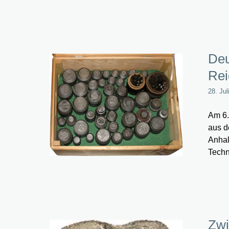
Deu
Rei
28. Jul
Am 6.
aus d
Anhal
Techn
Zwi