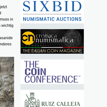
etzt
d
 muss in
 wichtig
Sasanide
anderes