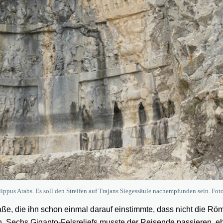
ilippus Arabs. Es soll den Streifen auf Trajans Siegessäule nachempfunden sein. Fot
aße, die ihn schon einmal darauf einstimmte, dass nicht die Röm
. Sechs Giganto-Felsreliefs musste der Reisende passieren, eh