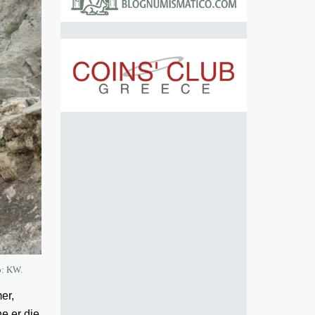
o: KW.
er,
e er die