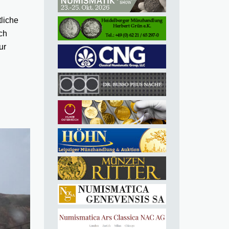
tliche
ch
ur