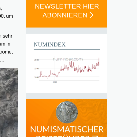
NEWSLETTER HIER
,
ABONNIEREN
00, um
n sehr
NUMINDEX
um in
tröme,
en…