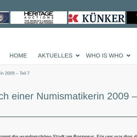
HOME
AKTUELLES
WHO IS WHO
n 2009 – Teil 7
h einer Numismatikerin 2009 – 
ennt die wunderschöne Stadt am Bosporus. Für uns war dies di