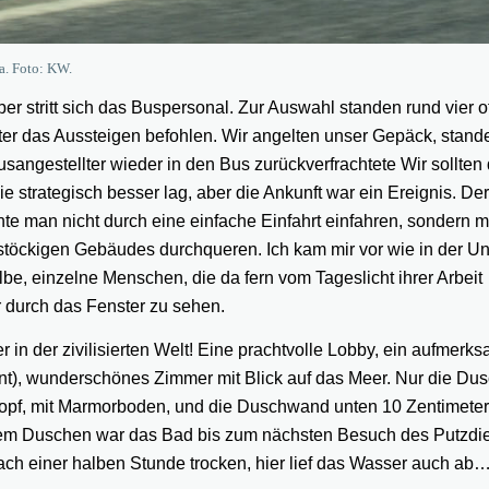
a. Foto: KW.
er stritt sich das Buspersonal. Zur Auswahl standen rund vier of
iter das Aussteigen befohlen. Wir angelten unser Gepäck, stand
usangestellter wieder in den Bus zurückverfrachtete Wir sollten
e strategisch besser lag, aber die Ankunft war ein Ereignis. De
nte man nicht durch eine einfache Einfahrt einfahren, sondern 
hrstöckigen Gebäudes durchqueren. Ich kam mir vor wie in der Un
e, einzelne Menschen, die da fern vom Tageslicht ihrer Arbeit
 durch das Fenster zu sehen.
in der zivilisierten Welt! Eine prachtvolle Lobby, ein aufmerks
ent), wunderschönes Zimmer mit Blick auf das Meer. Nur die Du
hkopf, mit Marmorboden, und die Duschwand unten 10 Zentimeter
dem Duschen war das Bad bis zum nächsten Besuch des Putzdi
 einer halben Stunde trocken, hier lief das Wasser auch ab…