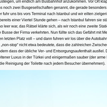
zusteigen, um endlich am Busbahnhof anzukommen. Vor Ort kla
uns noch zwei Busgesellschaften genannt, die gerade besonders
 fuhr uns bis vors Terminal nach Istanbul und wir eilten zielgeri
bereits einer Viertel Stunde gehen – nach Istanbul fahren sie st
leer war, das Rätsel klärte sich, als wir noch eine zweite Stat
e Busse der Firma verkehrten. Nun füllte sich das Gefährt mit 
n letzten Platz voll – und dann fuhren wir los über die Autobah
s „non-stop“ nicht etwa bedeutete, dass die zahlreichen Zwisch
ern dass der übliche Ver- und Entsorgungsaufenthalt ausfiel. 
 seltener Luxus in der Türkei und einigermaßen sauber (der arm
die Reinigung der Toilette nach jedem Besucher übernehmen).