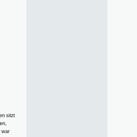
n sitzt
en,
r war