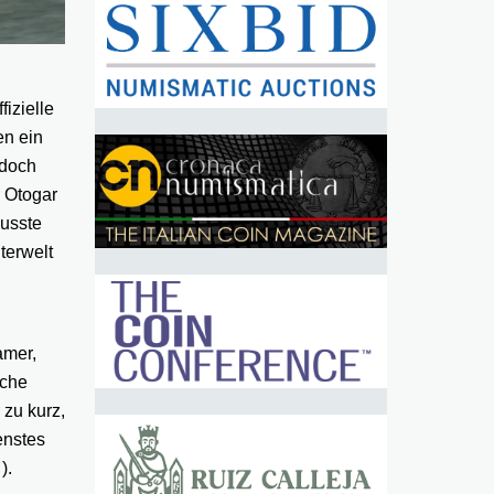
fizielle
en ein
 doch
r Otogar
musste
terwelt
amer,
sche
 zu kurz,
enstes
).