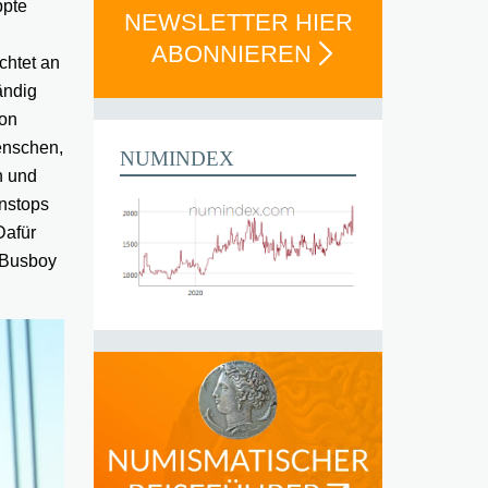
ppte
NEWSLETTER HIER
ABONNIEREN
chtet an
ändig
ion
Menschen,
NUMINDEX
n und
enstops
Dafür
e Busboy