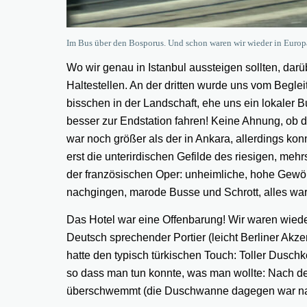
Im Bus über den Bosporus. Und schon waren wir wieder in Europ
Wo wir genau in Istanbul aussteigen sollten, darüb
Haltestellen. An der dritten wurde uns vom Begle
bisschen in der Landschaft, ehe uns ein lokaler B
besser zur Endstation fahren! Keine Ahnung, ob di
war noch größer als der in Ankara, allerdings kon
erst die unterirdischen Gefilde des riesigen, me
der französischen Oper: unheimliche, hohe Gewölb
nachgingen, marode Busse und Schrott, alles war
Das Hotel war eine Offenbarung! Wir waren wieder 
Deutsch sprechender Portier (leicht Berliner Akz
hatte den typisch türkischen Touch: Toller Dusc
so dass man tun konnte, was man wollte: Nach 
überschwemmt (die Duschwanne dagegen war nach