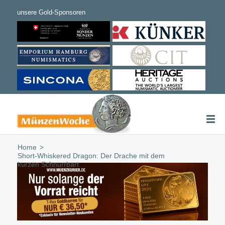
Home
/
Short-Whiskered Dragon: Der Drache mit dem
kurzen Schnurrbart