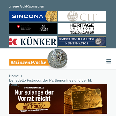
Home
/
Benedetto Pistrucci, der Parthenonfries und der hl.
Georg