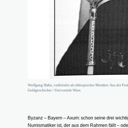
Wolfgang Hahn, verkleidet als äthiopischer Memher. Aus der Festsc
Geldgeschichte / Universität Wien.
Byzanz – Bayern – Axum: schon seine drei wicht
Numismatiker ist, der aus dem Rahmen fällt – ode