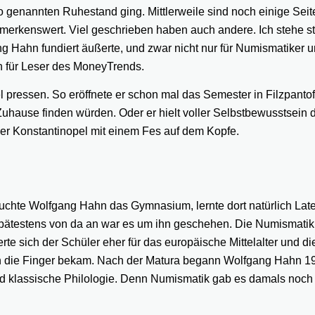
so genannten Ruhestand ging. Mittlerweile sind noch einige Seit
emerkenswert. Viel geschrieben haben auch andere. Ich stehe 
ng Hahn fundiert äußerte, und zwar nicht nur für Numismatiker 
h für Leser des MoneyTrends.
 pressen. So eröffnete er schon mal das Semester in Filzpantof
 Zuhause finden würden. Oder er hielt voller Selbstbewusstsein 
ber Konstantinopel mit einem Fes auf dem Kopfe.
chte Wolfgang Hahn das Gymnasium, lernte dort natürlich Lat
Spätestens von da an war es um ihn geschehen. Die Numismati
erte sich der Schüler eher für das europäische Mittelalter und di
in die Finger bekam. Nach der Matura begann Wolfgang Hahn 1
d klassische Philologie. Denn Numismatik gab es damals noch 