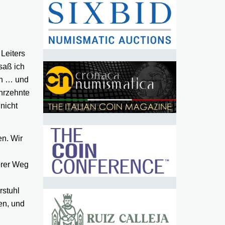
Leiters
saß ich
an … und
hrzehnte
nicht
n. Wir
erer Weg
rstuhl
en, und