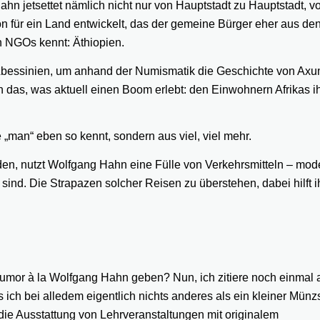
n jetsettet nämlich nicht nur von Hauptstadt zu Hauptstadt, v
n für ein Land entwickelt, das der gemeine Bürger eher aus de
 NGOs kennt: Äthiopien.
 Abessinien, um anhand der Numismatik die Geschichte von Axu
n das, was aktuell einen Boom erlebt: den Einwohnern Afrikas i
 „man“ eben so kennt, sondern aus viel, viel mehr.
nden, nutzt Wolfgang Hahn eine Fülle von Verkehrsmitteln – mod
 sind. Die Strapazen solcher Reisen zu überstehen, dabei hilft 
n Humor à la Wolfgang Hahn geben? Nun, ich zitiere noch einmal 
s ich bei alledem eigentlich nichts anderes als ein kleiner Mün
die Ausstattung von Lehrveranstaltungen mit originalem