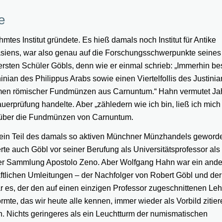
e
mtes Institut gründete. Es hieß damals noch Institut für Antike
siens, war also genau auf die Forschungsschwerpunkte seines 
sten Schüler Göbls, denn wie er einmal schrieb: „Immerhin be
nian des Philippus Arabs sowie einen Viertelfollis des Justini
mmen römischer Fundmünzen aus Carnuntum.“ Hahn vermutet Ja
uerprüfung handelte. Aber „zähledern wie ich bin, ließ ich mich 
on über die Fundmünzen von Carnuntum.
ein Teil des damals so aktiven Münchner Münzhandels geworde
te auch Göbl vor seiner Berufung als Universitätsprofessor als
er Sammlung Apostolo Zeno. Aber Wolfgang Hahn war ein and
tlichen Umleitungen – der Nachfolger von Robert Göbl und der
ar es, der den auf einen einzigen Professor zugeschnittenen Leh
rmte, das wir heute alle kennen, immer wieder als Vorbild zitier
en. Nichts geringeres als ein Leuchtturm der numismatischen