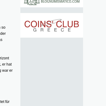
n so
 der
as
rizont
 er hat
g war er
et für