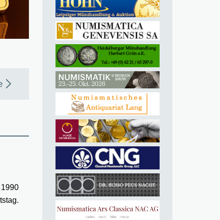
e
n 1990
tstag.