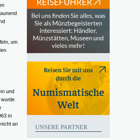
en
staunend
und
feln, um
den
ein und
k wurde
e
963 in
nicht an
UNSERE PARTNER