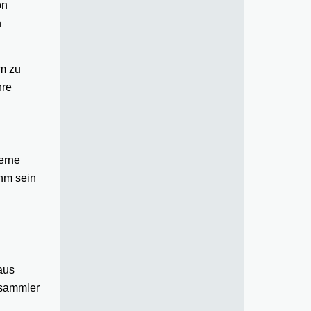
on
n
m zu
hre
erne
ihm sein
aus
zsammler