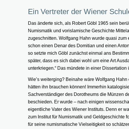
Ein Vertreter der Wiener Schul
Das änderte sich, als Robert Göbl 1965 sein berüh
Numismatik und vorislamische Geschichte Mittela
zugeschnitten. Wolfgang Hahn wurde quasi zum er
schon einen Denar des Domitian und einen Antoni
so setzte mich Göbl zunächst einmal ans Besti
später, dass es sich dabei wohl um eine Art Ausda
unterkriegen.“ Das mündete in einer Dissertati
Wie’s weiterging? Beinahe wäre Wolfgang Hahn 
hätten ihn brauchen können! Immerhin katalogisier
Sachverständiger des Dorotheums die Münzen d
beschieden. Er wurde – nach einigen wissenschaf
eigentliche Vater des Wiener Instituts. Denn er w
zum Institut für Numismatik und Geldgeschichte fo
für seine numismatische Vielseitigkeit so schätz