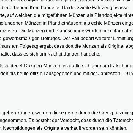
ilberfarbenem Kern handelte. Da der zweite Fahrzeuginsasse
te, auf welchen die mitgeführten Münzen als Pfandobjekte hinte
ufgefundenen Münzen in Pfandleihäusern als echte Münzen einge
u erzielen. Die Münzen und Pfandscheine wurden beschlagnahm
d gewerbsmäßigen Betruges. Der Fall bedarf weiterer Ermittlun
haus am Folgetag ergab, dass dort die Münzen als Original a
hatte, dass es sich um Nachbildungen handelte.
ls zu den 4-Dukaten-Münzen, es dürfte sich aber um Fälschung
en bis heute offiziell ausgegeben und mit der Jahreszahl 191
en geben können, werden diese gerne durch die Grenzpolizeiins
genommen. Es besteht der Verdacht, dass durch die Täterscha
n Nachbildungen als Originale verkauft worden sein könnten.