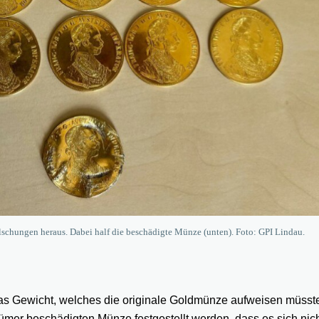
älschungen heraus. Dabei half die beschädigte Münze (unten). Foto: GPI Lindau.
s Gewicht, welches die originale Goldmünze aufweisen müsste
ümer beschädigten Münze festgestellt werden, dass es sich nic