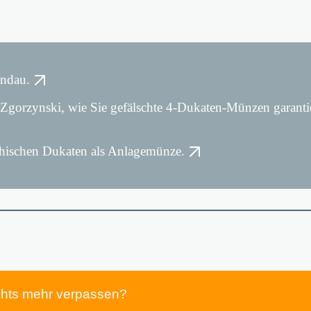
indau.
er Zgorzynski, wie Sie gefälschte 4-Dukaten-Münzen garanti
ichischen Dukaten als Anlagemünze.
chts mehr verpassen?