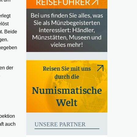
rlegt
löst
t. Beide
gen.
bgegeben
en der
5
pektion
UNSERE PARTNER
ft auch