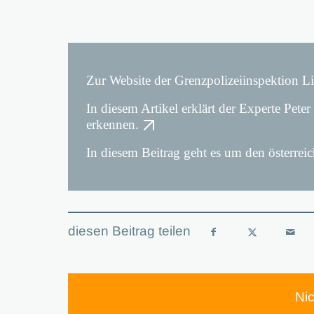
Zur Website der Grenzpolizeiinspektion L
In diesem Artikel erklärt der Experte Pet
erkennen.
In diesem Beitrag geht es um den österre
Ni