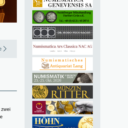
e
t zwei
ie