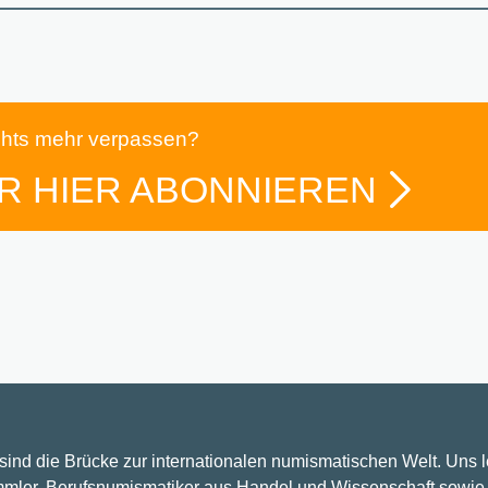
chts mehr verpassen?
R HIER ABONNIEREN
 sind die Brücke zur internationalen numismatischen Welt. Uns 
mler, Berufsnumismatiker aus Handel und Wissenschaft sowie 