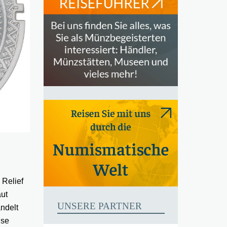
 Relief
aut
UNSERE PARTNER
andelt
ise