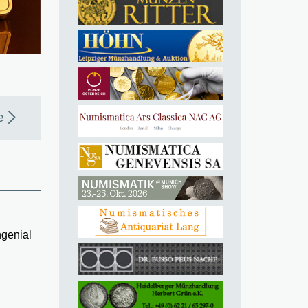
e
ngenial