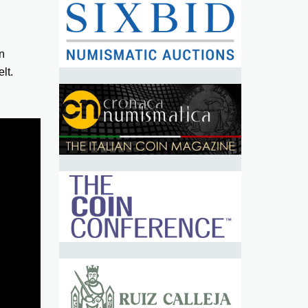
n
lt.