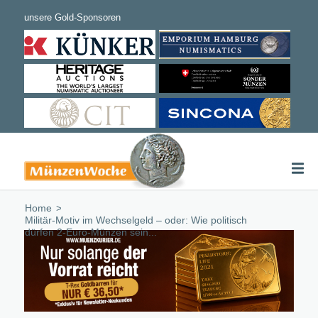
Home
/
Militär-Motiv im Wechselgeld – oder: Wie politisch
dürfen 2-Euro-Münzen sein...