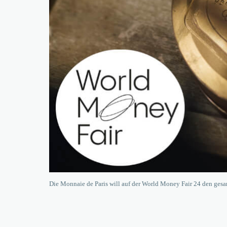
Die Monnaie de Paris will auf der World Money Fair 24 den ges