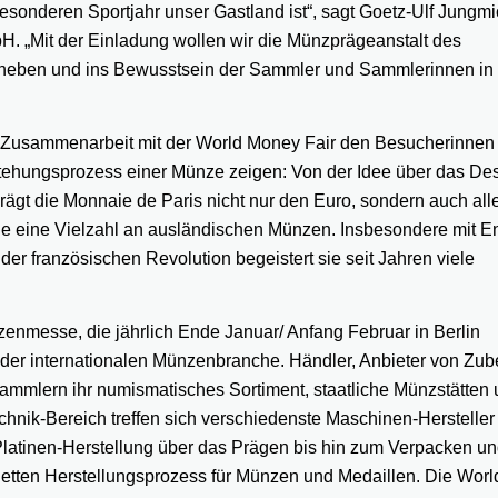
besonderen Sportjahr unser Gastland ist“, sagt Goetz-Ulf Jungmi
H. „Mit der Einladung wollen wir die Münzprägeanstalt des
heben und ins Bewusstsein der Sammler und Sammlerinnen in 
in Zusammenarbeit mit der World Money Fair den Besucherinnen
hungsprozess einer Münze zeigen: Von der Idee über das Des
rägt die Monnaie de Paris nicht nur den Euro, sondern auch all
 eine Vielzahl an ausländischen Münzen. Insbesondere mit E
er französischen Revolution begeistert sie seit Jahren viele
zenmesse, die jährlich Ende Januar/ Anfang Februar in Berlin
ung der internationalen Münzenbranche. Händler, Anbieter von Zu
Sammlern ihr numismatisches Sortiment, staatliche Münzstätten
echnik-Bereich treffen sich verschiedenste Maschinen-Hersteller
 Platinen-Herstellung über das Prägen bis hin zum Verpacken un
tten Herstellungsprozess für Münzen und Medaillen. Die Wor