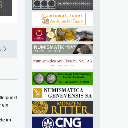
e
ttelpunkt
r ein
le im