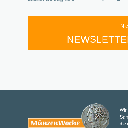
Ni
NEWSLETTE
Wir
Sam
die