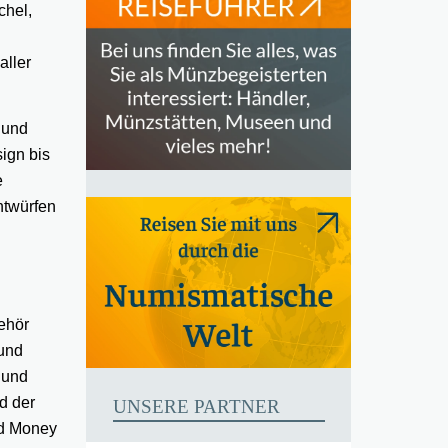
chel,
aller
 und
ign bis
e
ntwürfen
behör
 und
 und
d der
UNSERE PARTNER
ld Money