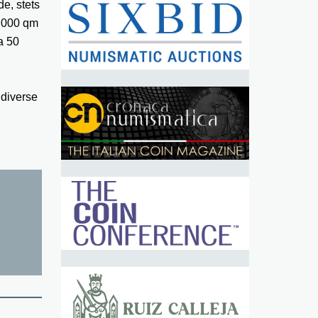
e, stets
9.000 qm
a 50
diverse