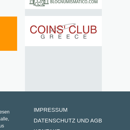
IMPRESSUM
lesen
alle,
DATENSCHUTZ UND AGB
us