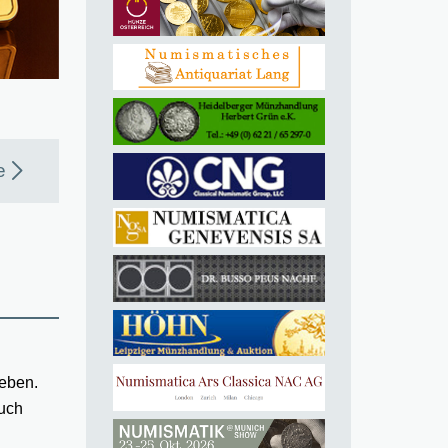
e
eben.
such