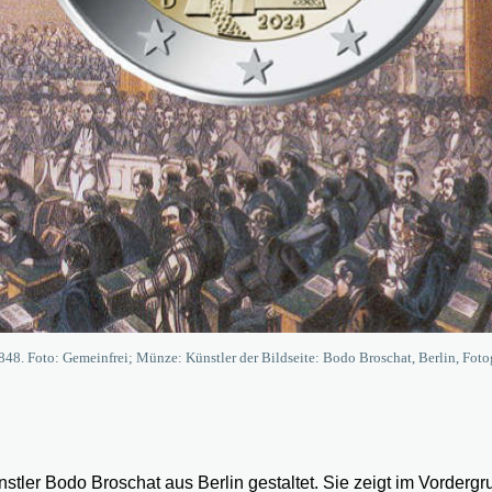
48. Foto: Gemeinfrei; Münze: Künstler der Bildseite: Bodo Broschat, Berlin, Foto
stler Bodo Broschat aus Berlin gestaltet. Sie zeigt im Vordergr