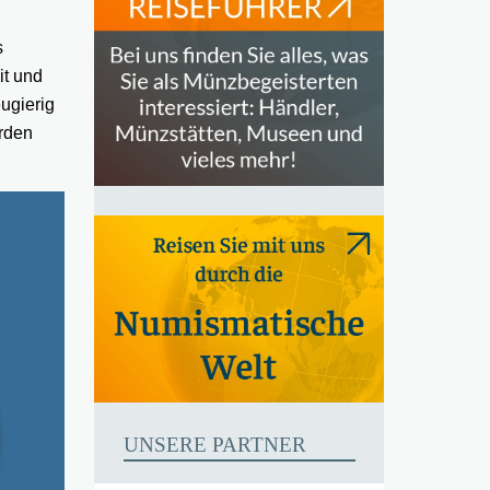
s
it und
ugierig
orden
UNSERE PARTNER