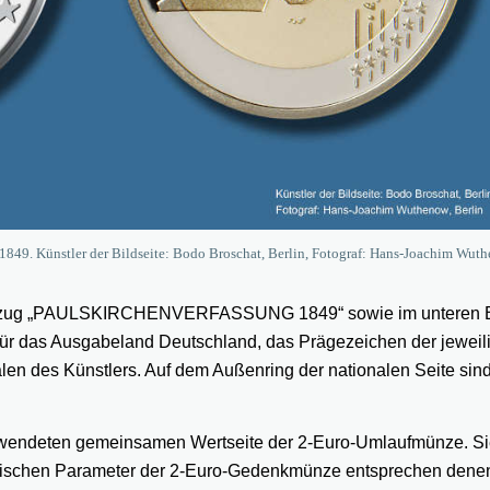
1849. Künstler der Bildseite: Bodo Broschat, Berlin, Fotograf: Hans-Joachim Wut
chriftzug „PAULSKIRCHENVERFASSUNG 1849“ sowie im unteren 
für das Ausgabeland Deutschland, das Prägezeichen der jeweil
itialen des Künstlers. Auf dem Außenring der nationalen Seite sin
erwendeten gemeinsamen Wertseite der 2-Euro-Umlaufmünze. Si
nischen Parameter der 2-Euro-Gedenkmünze entsprechen dene