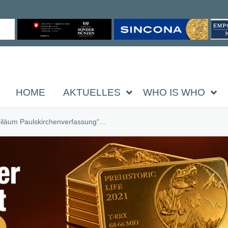
HOME
AKTUELLES
WHO IS WHO
läum Paulskirchenverfassung“...