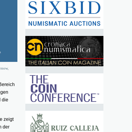
henow,
Bereich
igen
d die
e zeigt
n der