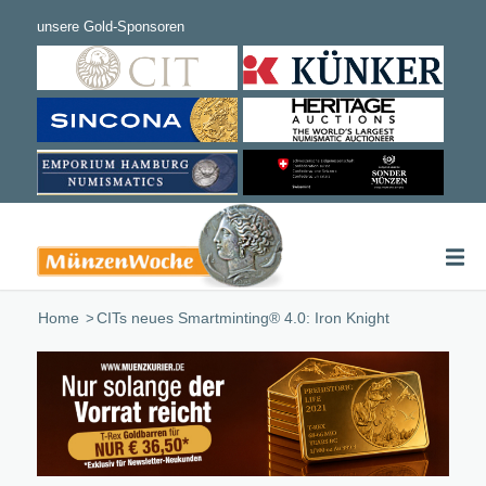
Home
/
CITs neues Smartminting® 4.0: Iron Knight