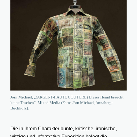
Jörn Michael, „(ARGENT-HAUTE COUTURE) Dieses Hemd braucht
keine Taschen“, Mixed Media (Foto: Jörn Michael, Annaberg-
Buchholz).
Die in ihrem Charakter bunte, kritische, ironische,
witzige und informative Exposition belegt die