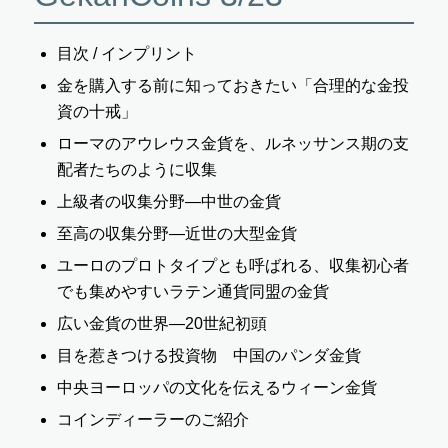
目次 / インプリント
金を購入する前に知っておきたい「合理的な金投
資の十戒」
ローマのアウレウス金貨を、ルネッサンス期の支
配者たちのように
収集
上級者の収集分野―中世の金貨
至高の収集分野―近世の大型金貨
ユーロのプロトタイプとも呼ばれる、収集初心者
でも集めやすいラ
テン通貨同盟の金貨
広い金貨の世界―20世紀初頭
目を惹きつける投資物 中国のパンダ金貨
中央ヨーロッパの文化を伝えるウィーン金貨
コインディーラーのご紹介