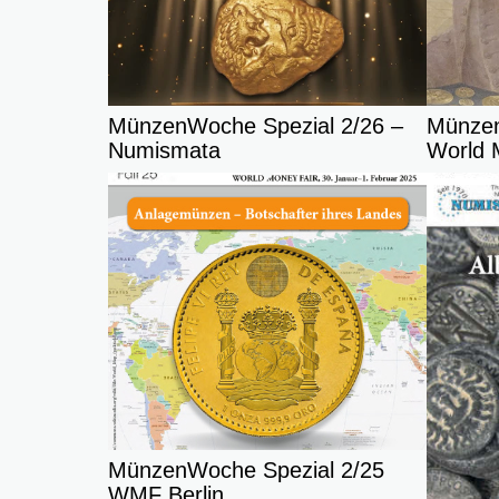
MünzenWoche Spezial 2/26 –
Münzen
Numismata
World 
MünzenWoche Spezial 2/25
WMF Berlin