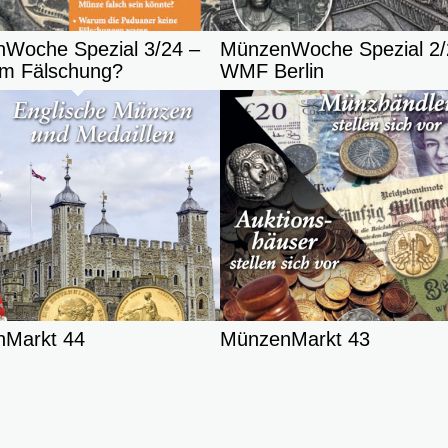
Woche Spezial 3/24 –
MünzenWoche Spezial 2/
um Fälschung?
WMF Berlin
Markt 44
MünzenMarkt 43