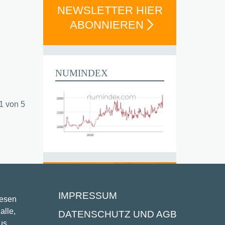
NEWSLETTER HIER
ABONNIEREN
NUMINDEX
1 von 5
IMPRESSUM
lesen
alle,
DATENSCHUTZ UND AGB
us