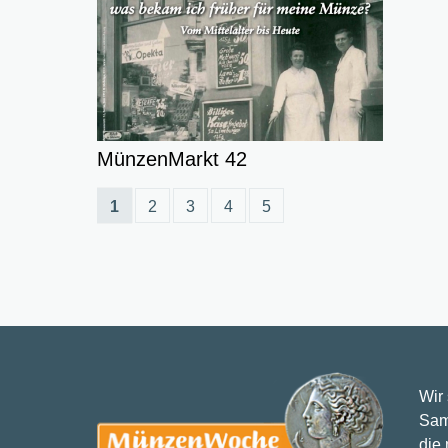
MünzenMarkt 42
1
2
3
4
5
Wir
Sam
die