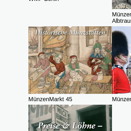
Münzen
Albtra
MünzenMarkt 45
Münzen