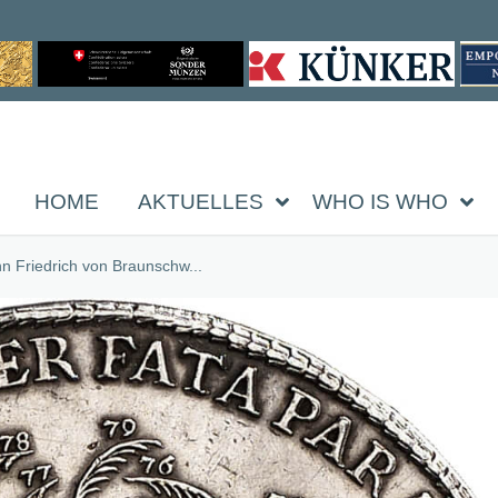
HOME
AKTUELLES
WHO IS WHO
n Friedrich von Braunschw...