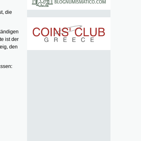
t, die
tändigen
e ist der
eig, den
assen: