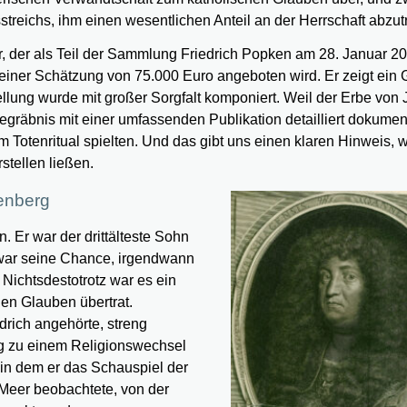
treichs, ihm einen wesentlichen Anteil an der Herrschaft abzut
r, der als Teil der Sammlung Friedrich Popken am 28. Januar 2
iner Schätzung von 75.000 Euro angeboten wird. Er zeigt ein 
llung wurde mit großer Sorgfalt komponiert. Weil der Erbe von
räbnis mit einer umfassenden Publikation detailliert dokument
 Totenritual spielten. Und das gibt uns einen klaren Hinweis,
tellen ließen.
enberg
. Er war der drittälteste Sohn
war seine Chance, irgendwann
. Nichtsdestotrotz war es ein
en Glauben übertrat.
drich angehörte, streng
ng zu einem Religionswechsel
 in dem er das Schauspiel der
eer beobachtete, von der