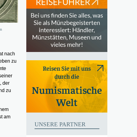
on
at nach
Leben zu
mte
seiner
, der
nd zu
inem
st am
UNSERE PARTNER