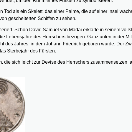
wendet, um den Ruhm eines Fürsten zu symbolisieren.
 Tod als ein Skelett, das einer Palme, die auf einer Insel wächs
von gescheiterten Schiffen zu sehen.
riert. Schon David Samuel von Madai erklärte in seinem volls
die Lebensjahre des Herrschers bezogen. Ganz unten in der Mitt
Zahl des Jahres, in dem Johann Friedrich geboren wurde. Der Zw
o das Sterbejahr des Fürsten.
, die sich leicht zur Devise des Herrschers zusammensetzen l