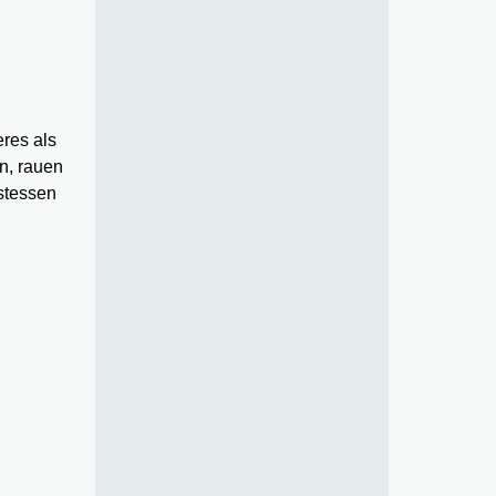
eres als
n, rauen
estessen