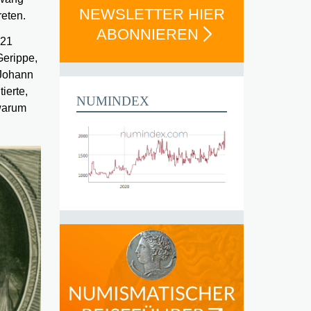
NEWSLETTER HIER
reten.
ABONNIEREN
021
Gerippe,
 Johann
ierte,
NUMINDEX
 warum