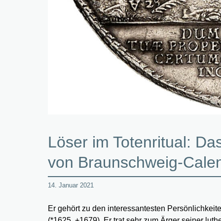
Löser im Totenritual: D
von Braunschweig-Cale
14. Januar 2021
Er gehört zu den interessantesten Persönlichkei
(*1625, +1679). Er trat sehr zum Ärger seiner lu