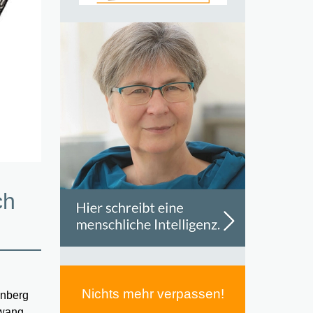
ch
Nichts mehr verpassen!
enberg
zwang