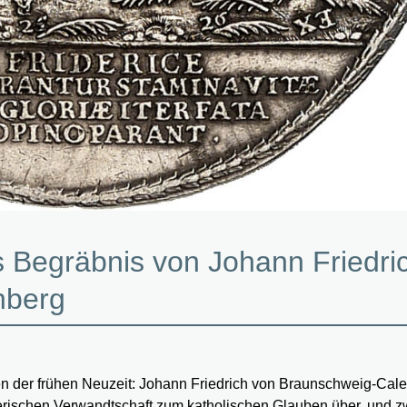
as Begräbnis von Johann Friedri
nberg
ten der frühen Neuzeit: Johann Friedrich von Braunschweig-Cal
therischen Verwandtschaft zum katholischen Glauben über, und 