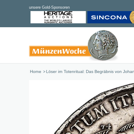
Home
/
Löser im Totenritual: Das Begräbnis von Johan