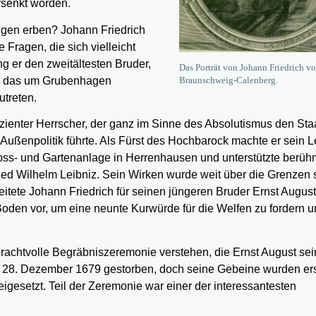
rsenkt worden.
ngen erben? Johann Friedrich
Fragen, die sich vielleicht
g er den zweitältesten Bruder,
Das Porträt von Johann Friedrich v
ei das um Grubenhagen
Braunschweig-Calenberg.
treten.
fizienter Herrscher, der ganz im Sinne des Absolutismus den Sta
 Außenpolitik führte. Als Fürst des Hochbarock machte er sein 
ss- und Gartenanlage in Herrenhausen und unterstützte berüh
ied Wilhelm Leibniz. Sein Wirken wurde weit über die Grenzen 
tete Johann Friedrich für seinen jüngeren Bruder Ernst August
Boden vor, um eine neunte Kurwürde für die Welfen zu fordern u
achtvolle Begräbniszeremonie verstehen, die Ernst August se
am 28. Dezember 1679 gestorben, doch seine Gebeine wurden er
eigesetzt. Teil der Zeremonie war einer der interessantesten