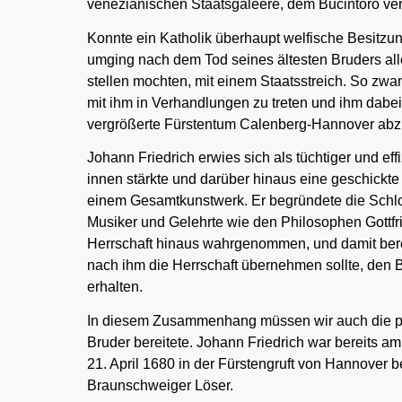
venezianischen Staatsgaleere, dem Bucintoro ve
Konnte ein Katholik überhaupt welfische Besitzu
umging nach dem Tod seines ältesten Bruders alle 
stellen mochten, mit einem Staatsstreich. So zwan
mit ihm in Verhandlungen zu treten und ihm dab
vergrößerte Fürstentum Calenberg-Hannover abzu
Johann Friedrich erwies sich als tüchtiger und ef
innen stärkte und darüber hinaus eine geschickte
einem Gesamtkunstwerk. Er begründete die Schlo
Musiker und Gelehrte wie den Philosophen Gottfr
Herrschaft hinaus wahrgenommen, und damit berei
nach ihm die Herrschaft übernehmen sollte, den 
erhalten.
In diesem Zusammenhang müssen wir auch die pr
Bruder bereitete. Johann Friedrich war bereits 
21. April 1680 in der Fürstengruft von Hannover b
Braunschweiger Löser.