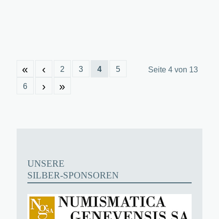
«
‹
2
3
4
5
Seite 4 von 13
›
»
6
UNSERE
SILBER-SPONSOREN