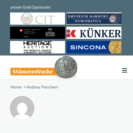
Home
/
Andrea Pancheri
Üb
An
Pan
This