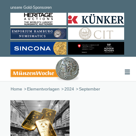
Home
/
Elementvorlagen
/
2024
/
September