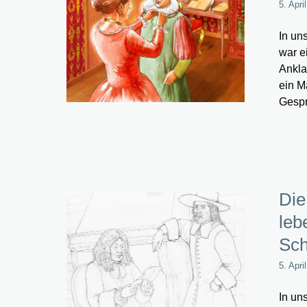
5. Apri
In un
war e
Ankla
ein M
Gespr
Die
leb
Sch
5. Apri
In un