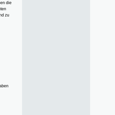
ben die
uten
nd zu
haben