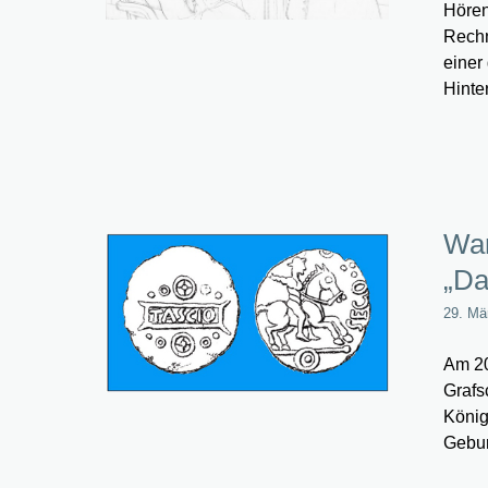
Hören
Rechn
einer
Hinte
War
„Da
29. Mä
Am 20
Grafs
König
Gebur