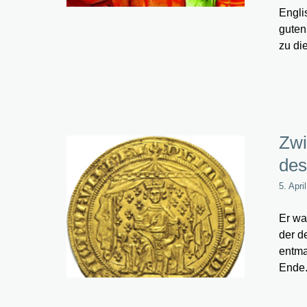
Engli
guten
zu di
Zwi
des
5. Apri
Er wa
der d
entma
Ende.