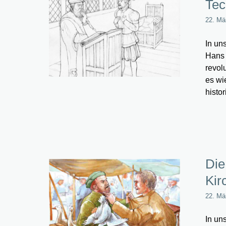
Tec
22. Mä
In un
Hans 
revol
es wi
histo
Die
Kir
22. Mä
In un