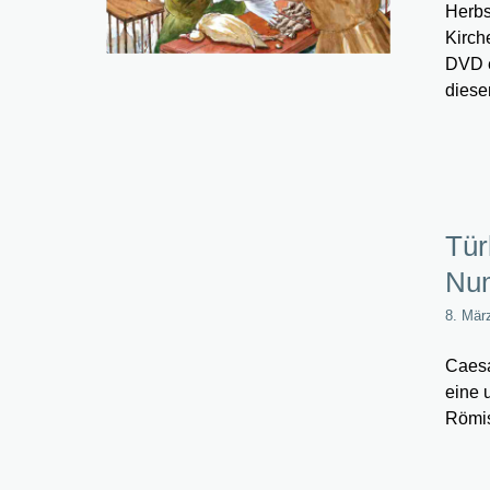
Herbs
Kirch
DVD e
diese
Tür
Num
8. Mär
Caesa
eine 
Römis