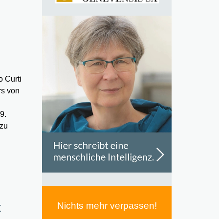
 Curti
rs von
9.
 zu
t
Nichts mehr verpassen!