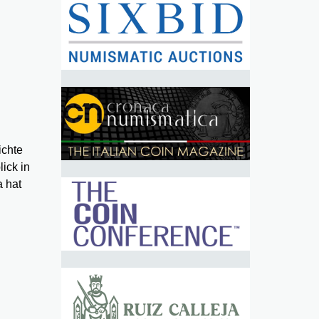
ichte
ick in
a hat