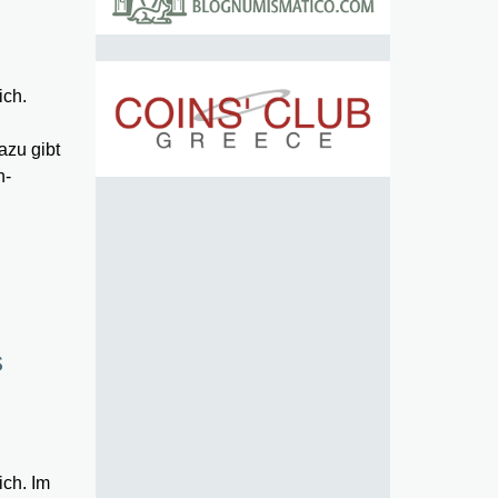
ich.
azu gibt
h-
s
ich. Im