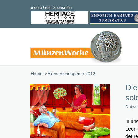
Home
/
Elementvorlagen
/
2012
Die
sol
5. Apri
In un
Leonh
der r