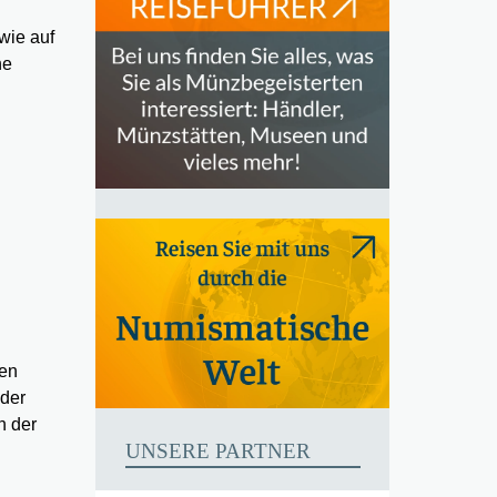
wie auf
he
hen
 der
h der
UNSERE PARTNER