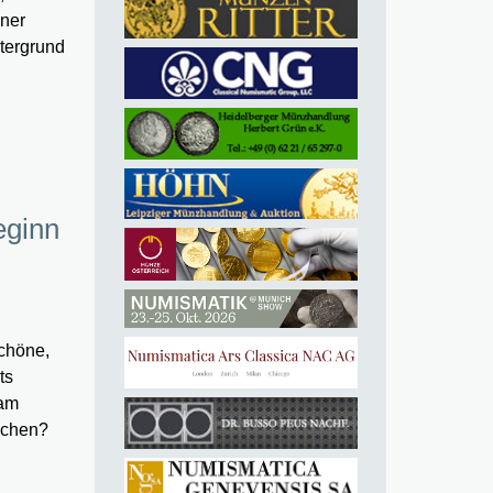
iner
tergrund
eginn
Schöne,
ts
 am
rschen?