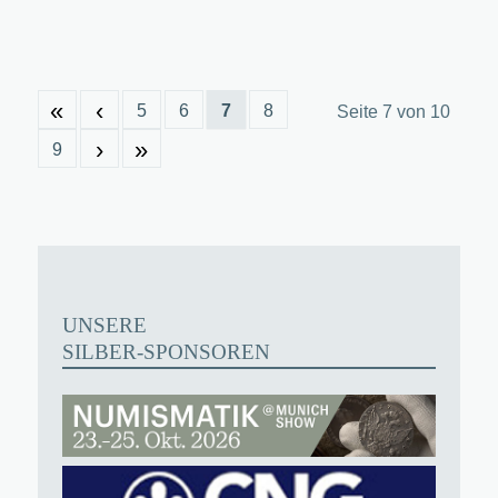
«
‹
5
6
7
8
Seite 7 von 10
›
»
9
UNSERE
SILBER-SPONSOREN